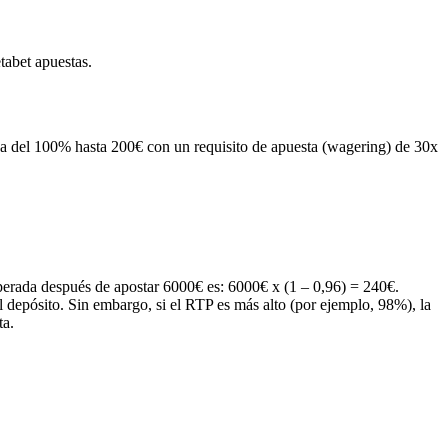
etabet apuestas.
da del 100% hasta 200€ con un requisito de apuesta (wagering) de 30x
perada después de apostar 6000€ es: 6000€ x (1 – 0,96) = 240€.
 depósito. Sin embargo, si el RTP es más alto (por ejemplo, 98%), la
ta.