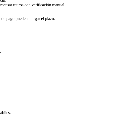
cia.
rocesar retiros con verificación manual.
 de pago pueden alargar el plazo.
.
ábiles.