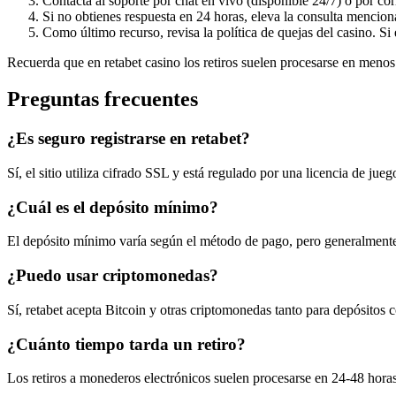
Contacta al soporte por chat en vivo (disponible 24/7) o por cor
Si no obtienes respuesta en 24 horas, eleva la consulta mencion
Como último recurso, revisa la política de quejas del casino. Si
Recuerda que en retabet casino los retiros suelen procesarse en menos
Preguntas frecuentes
¿Es seguro registrarse en retabet?
Sí, el sitio utiliza cifrado SSL y está regulado por una licencia de jue
¿Cuál es el depósito mínimo?
El depósito mínimo varía según el método de pago, pero generalmente 
¿Puedo usar criptomonedas?
Sí, retabet acepta Bitcoin y otras criptomonedas tanto para depósitos c
¿Cuánto tiempo tarda un retiro?
Los retiros a monederos electrónicos suelen procesarse en 24-48 horas,