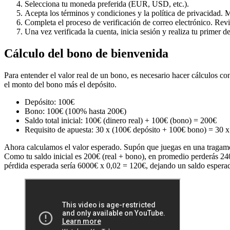
Selecciona tu moneda preferida (EUR, USD, etc.).
Acepta los términos y condiciones y la política de privacidad. M
Completa el proceso de verificación de correo electrónico. Revis
Una vez verificada la cuenta, inicia sesión y realiza tu primer d
Cálculo del bono de bienvenida
Para entender el valor real de un bono, es necesario hacer cálculos 
el monto del bono más el depósito.
Depósito: 100€
Bono: 100€ (100% hasta 200€)
Saldo total inicial: 100€ (dinero real) + 100€ (bono) = 200€
Requisito de apuesta: 30 x (100€ depósito + 100€ bono) = 30 
Ahora calculamos el valor esperado. Supón que juegas en una tragamo
Como tu saldo inicial es 200€ (real + bono), en promedio perderás 240
pérdida esperada sería 6000€ x 0,02 = 120€, dejando un saldo esperad