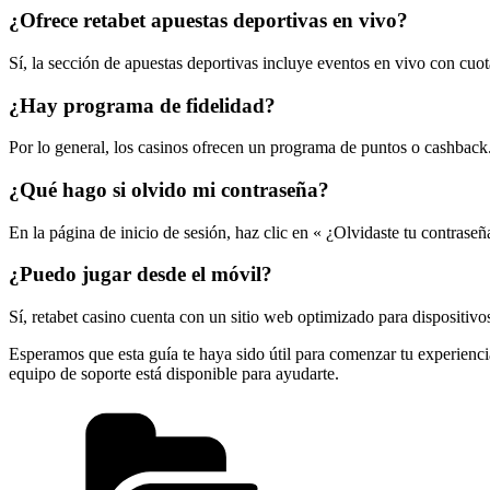
¿Ofrece retabet apuestas deportivas en vivo?
Sí, la sección de apuestas deportivas incluye eventos en vivo con cuot
¿Hay programa de fidelidad?
Por lo general, los casinos ofrecen un programa de puntos o cashback
¿Qué hago si olvido mi contraseña?
En la página de inicio de sesión, haz clic en « ¿Olvidaste tu contraseñ
¿Puedo jugar desde el móvil?
Sí, retabet casino cuenta con un sitio web optimizado para dispositiv
Esperamos que esta guía te haya sido útil para comenzar tu experiencia
equipo de soporte está disponible para ayudarte.
Catégories