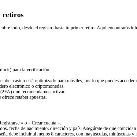
 retiros
o cubre todo, desde el registro hasta tu primer retiro. Aquí encontrarás i
cir) para la verificación.
 retabet casino está optimizado para móviles, por lo que puedes acceder
edero electrónico o criptomonedas.
s (2FA) que recomendamos activar.
 ofrece retabet apuestas.
Registrarse » o « Crear cuenta ».
idos, fecha de nacimiento, dirección y país. Asegúrate de que coincida
seña debe incluir al menos 8 caracteres, con mayúsculas, minúsculas y