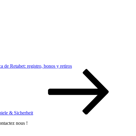
a de Retabet: registro, bonos y retiros
iele & Sicherheit
ontactez nous !