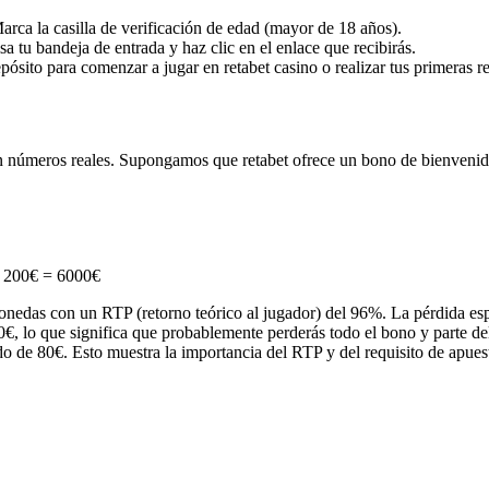
arca la casilla de verificación de edad (mayor de 18 años).
a tu bandeja de entrada y haz clic en el enlace que recibirás.
epósito para comenzar a jugar en retabet casino o realizar tus primeras r
con números reales. Supongamos que retabet ofrece un bono de bienveni
x 200€ = 6000€
nedas con un RTP (retorno teórico al jugador) del 96%. La pérdida es
€, lo que significa que probablemente perderás todo el bono y parte del
o de 80€. Esto muestra la importancia del RTP y del requisito de apues