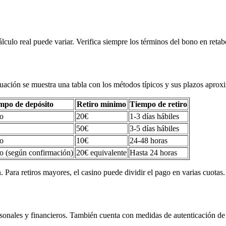
culo real puede variar. Verifica siempre los términos del bono en retab
inuación se muestra una tabla con los métodos típicos y sus plazos apro
mpo de depósito
Retiro mínimo
Tiempo de retiro
eo
20€
1-3 días hábiles
50€
3-5 días hábiles
eo
10€
24-48 horas
eo (según confirmación)
20€ equivalente
Hasta 24 horas
 Para retiros mayores, el casino puede dividir el pago en varias cuotas.
 personales y financieros. También cuenta con medidas de autenticación