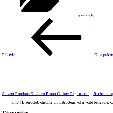
Actualités
Navigation
Article
précédent
de
l’article
Précédent
Guía práctic
Article
suivant
Suivant
Rundum-Guide zu Bruno Casino: Registrierung, Rechenbeisp
Info ! L’aéroclub cherche un instructeur vol à voile bénévole. c