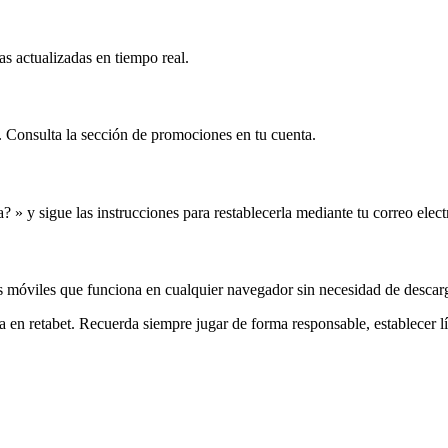
as actualizadas en tiempo real.
. Consulta la sección de promociones en tu cuenta.
a? » y sigue las instrucciones para restablecerla mediante tu correo elect
os móviles que funciona en cualquier navegador sin necesidad de descar
 en retabet. Recuerda siempre jugar de forma responsable, establecer lími