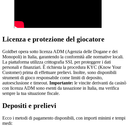
Licenza e protezione del giocatore
Goldbet opera sotto licenza ADM (Agenzia delle Dogane e dei
Monopoli) in Italia, garantendo la conformità alle normative locali.
La piattaforma utilizza crittografia SSL per proteggere i dati
personali e finanziari. È richiesta la procedura KYC (Know Your
Customer) prima di effettuare prelievi. Inoltre, sono disponibili
strumenti di gioco responsabile come limiti di deposito,
autoesclusione e timeout.
Importante:
le vincite derivanti da casinò
con licenza ADM sono esenti da tassazione in Italia, ma verifica
sempre la tua situazione fiscale.
Depositi e prelievi
Ecco i metodi di pagamento disponibili, con importi minimi e tempi
medi: