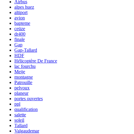
Airbus
alpes huez
altiport
avion
bapteme
ceüze
dr400
finale
Gap
Gap-Tallard
HDF
Hélicoptère De France
lac fourchu
Meije
montagne
Patrouille
pelvoux
planeur
portes ouvertes
ppl
qualification
salette
soleil
Tallard
Valgaudemar