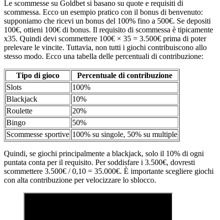
Le scommesse su Goldbet si basano su quote e requisiti di
scommessa. Ecco un esempio pratico con il bonus di benvenuto:
supponiamo che ricevi un bonus del 100% fino a 500€. Se depositi
100€, ottieni 100€ di bonus. Il requisito di scommessa è tipicamente
x35. Quindi devi scommettere 100€ × 35 = 3.500€ prima di poter
prelevare le vincite. Tuttavia, non tutti i giochi contribuiscono allo
stesso modo. Ecco una tabella delle percentuali di contribuzione:
Tipo di gioco
Percentuale di contribuzione
Slots
100%
Blackjack
10%
Roulette
20%
Bingo
50%
Scommesse sportive
100% su singole, 50% su multiple
Quindi, se giochi principalmente a blackjack, solo il 10% di ogni
puntata conta per il requisito. Per soddisfare i 3.500€, dovresti
scommettere 3.500€ / 0,10 = 35.000€. È importante scegliere giochi
con alta contribuzione per velocizzare lo sblocco.