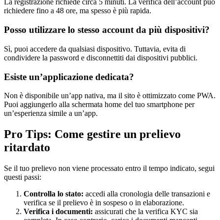
La registrazione richiede circa 5 minuti. La verifica dell’account può
richiedere fino a 48 ore, ma spesso è più rapida.
Posso utilizzare lo stesso account da più dispositivi?
Sì, puoi accedere da qualsiasi dispositivo. Tuttavia, evita di
condividere la password e disconnettiti dai dispositivi pubblici.
Esiste un’applicazione dedicata?
Non è disponibile un’app nativa, ma il sito è ottimizzato come PWA.
Puoi aggiungerlo alla schermata home del tuo smartphone per
un’esperienza simile a un’app.
Pro Tips: Come gestire un prelievo
ritardato
Se il tuo prelievo non viene processato entro il tempo indicato, segui
questi passi:
Controlla lo stato:
accedi alla cronologia delle transazioni e
verifica se il prelievo è in sospeso o in elaborazione.
Verifica i documenti:
assicurati che la verifica KYC sia