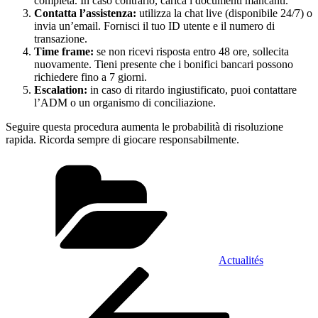
completa. In caso contrario, carica i documenti mancanti.
Contatta l’assistenza:
utilizza la chat live (disponibile 24/7) o
invia un’email. Fornisci il tuo ID utente e il numero di
transazione.
Time frame:
se non ricevi risposta entro 48 ore, sollecita
nuovamente. Tieni presente che i bonifici bancari possono
richiedere fino a 7 giorni.
Escalation:
in caso di ritardo ingiustificato, puoi contattare
l’ADM o un organismo di conciliazione.
Seguire questa procedura aumenta le probabilità di risoluzione
rapida. Ricorda sempre di giocare responsabilmente.
Catégories
Actualités
Navigation
Article
précédent
de
l’article