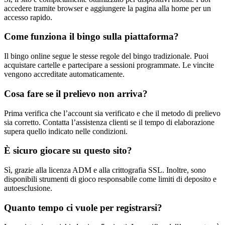
accedere tramite browser e aggiungere la pagina alla home per un
accesso rapido.
Come funziona il bingo sulla piattaforma?
Il bingo online segue le stesse regole del bingo tradizionale. Puoi
acquistare cartelle e partecipare a sessioni programmate. Le vincite
vengono accreditate automaticamente.
Cosa fare se il prelievo non arriva?
Prima verifica che l’account sia verificato e che il metodo di prelievo
sia corretto. Contatta l’assistenza clienti se il tempo di elaborazione
supera quello indicato nelle condizioni.
È sicuro giocare su questo sito?
Sì, grazie alla licenza ADM e alla crittografia SSL. Inoltre, sono
disponibili strumenti di gioco responsabile come limiti di deposito e
autoesclusione.
Quanto tempo ci vuole per registrarsi?