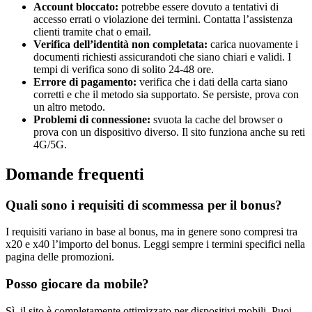
Account bloccato:
potrebbe essere dovuto a tentativi di
accesso errati o violazione dei termini. Contatta l’assistenza
clienti tramite chat o email.
Verifica dell’identità non completata:
carica nuovamente i
documenti richiesti assicurandoti che siano chiari e validi. I
tempi di verifica sono di solito 24-48 ore.
Errore di pagamento:
verifica che i dati della carta siano
corretti e che il metodo sia supportato. Se persiste, prova con
un altro metodo.
Problemi di connessione:
svuota la cache del browser o
prova con un dispositivo diverso. Il sito funziona anche su reti
4G/5G.
Domande frequenti
Quali sono i requisiti di scommessa per il bonus?
I requisiti variano in base al bonus, ma in genere sono compresi tra
x20 e x40 l’importo del bonus. Leggi sempre i termini specifici nella
pagina delle promozioni.
Posso giocare da mobile?
Sì, il sito è completamente ottimizzato per dispositivi mobili. Puoi