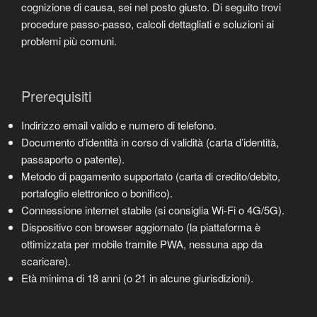
cognizione di causa, sei nel posto giusto. Di seguito trovi
procedure passo-passo, calcoli dettagliati e soluzioni ai
problemi più comuni.
Prerequisiti
Indirizzo email valido e numero di telefono.
Documento d’identità in corso di validità (carta d’identità,
passaporto o patente).
Metodo di pagamento supportato (carta di credito/debito,
portafoglio elettronico o bonifico).
Connessione internet stabile (si consiglia Wi-Fi o 4G/5G).
Dispositivo con browser aggiornato (la piattaforma è
ottimizzata per mobile tramite PWA, nessuna app da
scaricare).
Età minima di 18 anni (o 21 in alcune giurisdizioni).