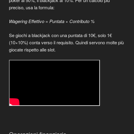
poker al 50%, il blackjack al 10%. Per un calcolo più
preciso, usa la formula:
Wagering Effettivo = Puntata × Contributo %
Se giochi a blackjack con una puntata di 10€, solo 1€
(10×10%) conta verso il requisito. Quindi servono molte più
giocate rispetto alle slot.