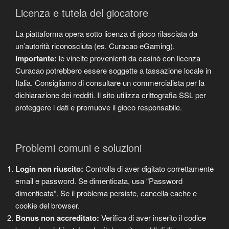
Licenza e tutela del giocatore
La piattaforma opera sotto licenza di gioco rilasciata da
un’autorità riconosciuta (es. Curacao eGaming).
Importante:
le vincite provenienti da casinò con licenza
Curacao potrebbero essere soggette a tassazione locale in
Italia. Consigliamo di consultare un commercialista per la
dichiarazione dei redditi. Il sito utilizza crittografia SSL per
proteggere i dati e promuove il gioco responsabile.
Problemi comuni e soluzioni
Login non riuscito:
Controlla di aver digitato correttamente
email e password. Se dimenticata, usa “Password
dimenticata”. Se il problema persiste, cancella cache e
cookie del browser.
Bonus non accreditato:
Verifica di aver inserito il codice