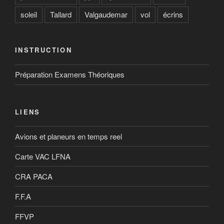
soleil
Tallard
Valgaudemar
vol
écrins
INSTRUCTION
Préparation Examens Théoriques
LIENS
Avions et planeurs en temps reel
Carte VAC LFNA
CRA PACA
F.F.A
FFVP