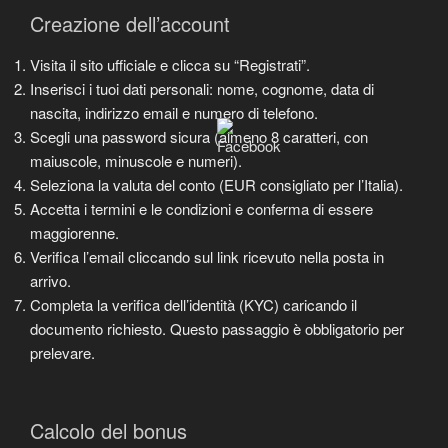
Creazione dell’account
Visita il sito ufficiale e clicca su “Registrati”.
Inserisci i tuoi dati personali: nome, cognome, data di
nascita, indirizzo email e numero di telefono.
Scegli una password sicura (almeno 8 caratteri, con
maiuscole, minuscole e numeri).
Seleziona la valuta del conto (EUR consigliato per l’Italia).
Accetta i termini e le condizioni e conferma di essere
maggiorenne.
Verifica l’email cliccando sul link ricevuto nella posta in
arrivo.
Completa la verifica dell’identità (KYC) caricando il
documento richiesto. Questo passaggio è obbligatorio per
prelevare.
Calcolo del bonus