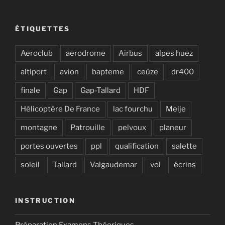
ÉTIQUETTES
Aeroclub
aerodrome
Airbus
alpes huez
altiport
avion
bapteme
ceüze
dr400
finale
Gap
Gap-Tallard
HDF
Hélicoptère De France
lac fourchu
Meije
montagne
Patrouille
pelvoux
planeur
portes ouvertes
ppl
qualification
salette
soleil
Tallard
Valgaudemar
vol
écrins
INSTRUCTION
Préparation Examens Théoriques