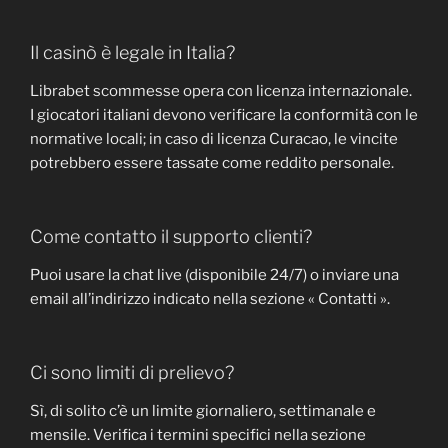
Il casinò è legale in Italia?
Librabet scommesse opera con licenza internazionale.
I giocatori italiani devono verificare la conformità con le
normative locali; in caso di licenza Curacao, le vincite
potrebbero essere tassate come reddito personale.
Come contatto il supporto clienti?
Puoi usare la chat live (disponibile 24/7) o inviare una
email all’indirizzo indicato nella sezione « Contatti ».
Ci sono limiti di prelievo?
Sì, di solito c’è un limite giornaliero, settimanale e
mensile. Verifica i termini specifici nella sezione