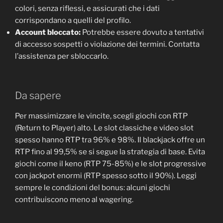
colori, senza riflessi, e assicurati che i dati
corrispondano a quelli del profilo.
Account bloccato:
Potrebbe essere dovuto a tentativi
di accesso sospetti o violazione dei termini. Contatta
l’assistenza per sbloccarlo.
Da sapere
Per massimizzare le vincite, scegli giochi con RTP
(Return to Player) alto. Le slot classiche e video slot
spesso hanno RTP tra 96% e 98%. Il blackjack offre un
RTP fino al 99,5% se si segue la strategia di base. Evita
giochi come il keno (RTP 75-85%) e le slot progressive
con jackpot enormi (RTP spesso sotto il 90%). Leggi
sempre le condizioni del bonus: alcuni giochi
contribuiscono meno al wagering.