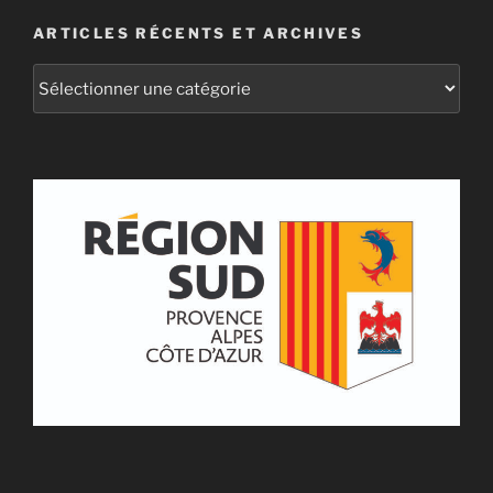
ARTICLES RÉCENTS ET ARCHIVES
Articles
récents
et
archives