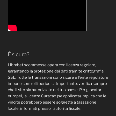
È sicuro?
Librabet scommesse opera con licenza regolare,
garantendo la protezione dei dati tramite crittografia
SSL. Tutte le transazioni sono sicure e l’ente regolatore
impone controlli periodici. Importante: verifica sempre
che il sito sia autorizzato nel tuo paese. Per giocatori
europei, la licenza Curacao (se applicata) implica che le
vincite potrebbero essere soggette a tassazione
locale; informati presso l’autorità fiscale.