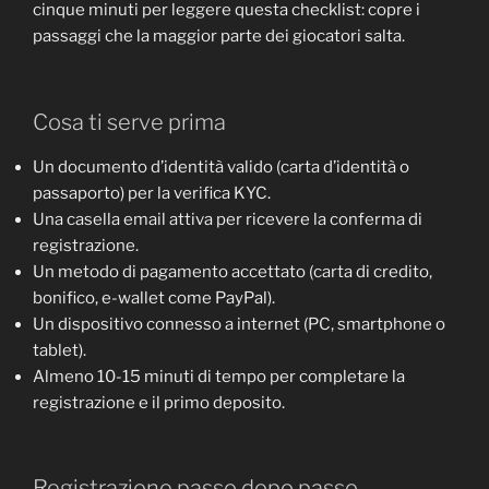
cinque minuti per leggere questa checklist: copre i
passaggi che la maggior parte dei giocatori salta.
Cosa ti serve prima
Un documento d’identità valido (carta d’identità o
passaporto) per la verifica KYC.
Una casella email attiva per ricevere la conferma di
registrazione.
Un metodo di pagamento accettato (carta di credito,
bonifico, e-wallet come PayPal).
Un dispositivo connesso a internet (PC, smartphone o
tablet).
Almeno 10-15 minuti di tempo per completare la
registrazione e il primo deposito.
Registrazione passo dopo passo