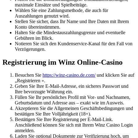
maximale Einsätze und Spielbeiträge.
Wählen Sie eine Zahlungsmethode, die auch für
Auszahlungen genutzt wird.
Stellen Sie sicher, dass Ihr Name und Ihre Daten mit Ihrem
Konto übereinstimmen.
Halten Sie die Mindestauszahlungsgrenze und eventuelle
Gebühren im Blick.
Notieren Sie sich den Kundenservice-Kanal für den Fall von
Verzögerungen.
Registrierung im Winz Online-Casino
Besuchen Sie
https://winz-casino.de.com/
und klicken Sie auf
„Registrieren ».
Geben Sie Ihre E-Mail-Adresse, ein sicheres Passwort und
Ihre bevorzugte Währung ein.
Füllen Sie Ihr persönliches Profil mit Vor- und Nachnamen,
Geburtsdatum und Adresse aus – exakt wie im Ausweis.
Akzeptieren Sie die Allgemeinen Geschäftsbedingungen und
bestätigen Sie Ihre Volljährigkeit (18+).
Bestätigen Sie Ihre Registrierung per E-Mail-Link.
Anschließend können Sie sich mit Ihrem Winz Casino Login
anmelden.
Laden Sie optional Dokumente zur Verifizierung hoch, um