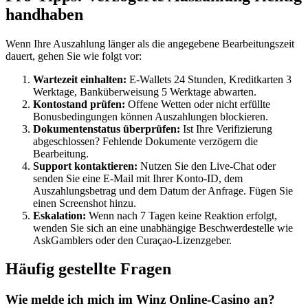
handhaben
Wenn Ihre Auszahlung länger als die angegebene Bearbeitungszeit
dauert, gehen Sie wie folgt vor:
Wartezeit einhalten:
E-Wallets 24 Stunden, Kreditkarten 3
Werktage, Banküberweisung 5 Werktage abwarten.
Kontostand prüfen:
Offene Wetten oder nicht erfüllte
Bonusbedingungen können Auszahlungen blockieren.
Dokumentenstatus überprüfen:
Ist Ihre Verifizierung
abgeschlossen? Fehlende Dokumente verzögern die
Bearbeitung.
Support kontaktieren:
Nutzen Sie den Live-Chat oder
senden Sie eine E-Mail mit Ihrer Konto-ID, dem
Auszahlungsbetrag und dem Datum der Anfrage. Fügen Sie
einen Screenshot hinzu.
Eskalation:
Wenn nach 7 Tagen keine Reaktion erfolgt,
wenden Sie sich an eine unabhängige Beschwerdestelle wie
AskGamblers oder den Curaçao-Lizenzgeber.
Häufig gestellte Fragen
Wie melde ich mich im Winz Online-Casino an?