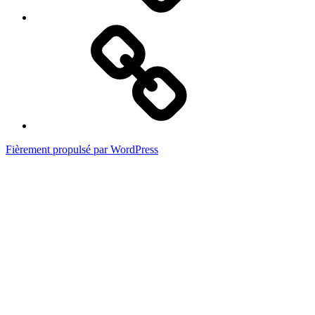
Accès
membres
Fièrement propulsé par WordPress