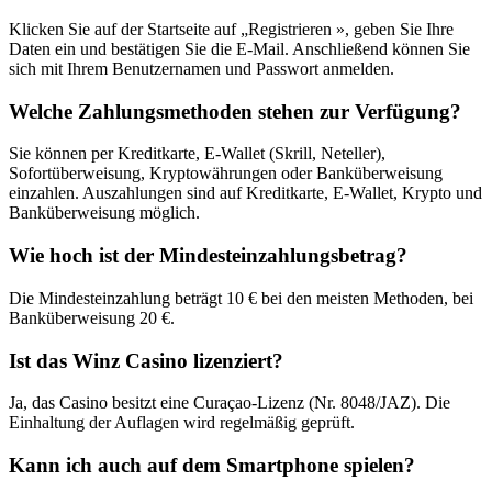
Klicken Sie auf der Startseite auf „Registrieren », geben Sie Ihre
Daten ein und bestätigen Sie die E-Mail. Anschließend können Sie
sich mit Ihrem Benutzernamen und Passwort anmelden.
Welche Zahlungsmethoden stehen zur Verfügung?
Sie können per Kreditkarte, E-Wallet (Skrill, Neteller),
Sofortüberweisung, Kryptowährungen oder Banküberweisung
einzahlen. Auszahlungen sind auf Kreditkarte, E-Wallet, Krypto und
Banküberweisung möglich.
Wie hoch ist der Mindesteinzahlungsbetrag?
Die Mindesteinzahlung beträgt 10 € bei den meisten Methoden, bei
Banküberweisung 20 €.
Ist das Winz Casino lizenziert?
Ja, das Casino besitzt eine Curaçao-Lizenz (Nr. 8048/JAZ). Die
Einhaltung der Auflagen wird regelmäßig geprüft.
Kann ich auch auf dem Smartphone spielen?