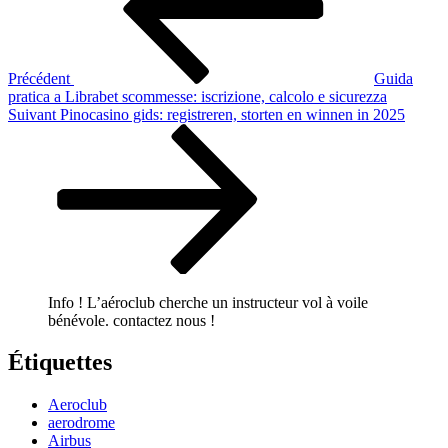
Précédent
Guida
pratica a Librabet scommesse: iscrizione, calcolo e sicurezza
Article
Suivant
Pinocasino gids: registreren, storten en winnen in 2025
suivant
Info ! L’aéroclub cherche un instructeur vol à voile
bénévole. contactez nous !
Étiquettes
Aeroclub
aerodrome
Airbus