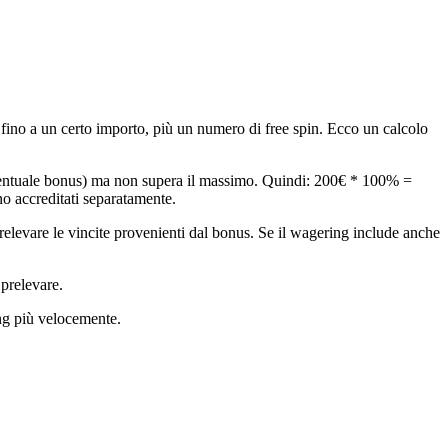
 fino a un certo importo, più un numero di free spin. Ecco un calcolo
rcentuale bonus) ma non supera il massimo. Quindi: 200€ * 100% =
no accreditati separatamente.
levare le vincite provenienti dal bonus. Se il wagering include anche
 prelevare.
ing più velocemente.