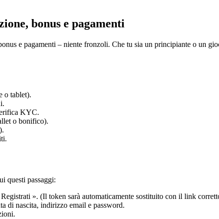
zione, bonus e pagamenti
bonus e pagamenti – niente fronzoli. Che tu sia un principiante o un gioca
 o tablet).
i.
verifica KYC.
let o bonifico).
).
ti.
i questi passaggi:
Registrati ». (Il token sarà automaticamente sostituito con il link corrett
a di nascita, indirizzo email e password.
zioni.