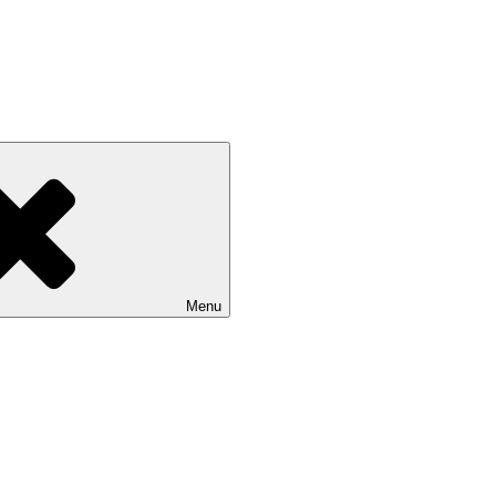
 Tallard – Hautes-Alpes
Menu