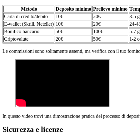
Metodo
Deposito minimo
Prelievo minimo
Temp
Carta di credito/debito
10€
20€
3-5 g
E-wallet (Skrill, Neteller)
10€
20€
24-48
Bonifico bancario
50€
100€
5-7 g
Criptovalute
20€
50€
1-2 o
Le commissioni sono solitamente assenti, ma verifica con il tuo fornitor
In questo video trovi una dimostrazione pratica del processo di deposi
Sicurezza e licenze