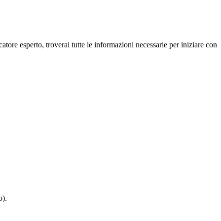
tore esperto, troverai tutte le informazioni necessarie per iniziare con
o).