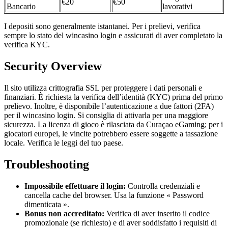
€20
€50
Bancario
lavorativi
I depositi sono generalmente istantanei. Per i prelievi, verifica
sempre lo stato del wincasino login e assicurati di aver completato la
verifica KYC.
Security Overview
Il sito utilizza crittografia SSL per proteggere i dati personali e
finanziari. È richiesta la verifica dell’identità (KYC) prima del primo
prelievo. Inoltre, è disponibile l’autenticazione a due fattori (2FA)
per il wincasino login. Si consiglia di attivarla per una maggiore
sicurezza. La licenza di gioco è rilasciata da Curaçao eGaming; per i
giocatori europei, le vincite potrebbero essere soggette a tassazione
locale. Verifica le leggi del tuo paese.
Troubleshooting
Impossibile effettuare il login:
Controlla credenziali e
cancella cache del browser. Usa la funzione « Password
dimenticata ».
Bonus non accreditato:
Verifica di aver inserito il codice
promozionale (se richiesto) e di aver soddisfatto i requisiti di