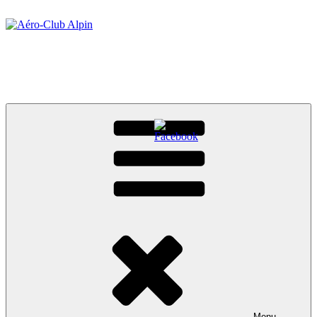
Aller
au
contenu
Aéro-Club Alpin
principal
ÉCOLE DE PILOTAGE & VOLS DECOUVERTE – Aérodrome
de Gap Tallard – Hautes-Alpes
Menu