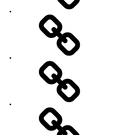
BIA,
vol
Avion,
vol
Planeur
?
Aérodrome
Tarifs