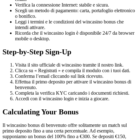
Verifica la connessione Internet: stabile e sicura.
Scegli un metodo di pagamento: carta, portafoglio elettronico
o bonifico.
Leggi i termini e le condizioni del wincasino bonus che
intendi attivare.
Ricorda che il wincasino login è disponibile 24/7 da browser
mobile o desktop.
Step-by-Step Sign-Up
Visita il sito ufficiale di wincasino tramite il nostro link.
Clicca su « Registrati » e compila il modulo con i tuoi dati.
Conferma l’email cliccando sul link ricevuto.
Effettua il primo deposito per attivare il wincasino bonus di
benvenuto.
Completa la verifica KYC caricando i documenti richiesti.
Accedi con il wincasino login e inizia a giocare.
Calculating Your Bonus
Il wincasino bonus di benvenuto offre solitamente un match sul
primo deposito fino a una certa percentuale. Ad esempio,
supponiamo un bonus del 100% fino a €300. Se depositi €150,