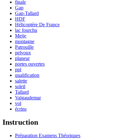
finale
Gap
Gap-Tallard
HDF
Hélicoptère De France
lac fourchu
Meije
montagne
Patrouille
pelvoux
planeur
portes ouvertes
ppl
qualification
salette
soleil
Tallard
Valgaudemar
vol
écrins
Instruction
Préparation Examens Théoriques