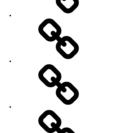
Contact
Actualités
Accès
membres