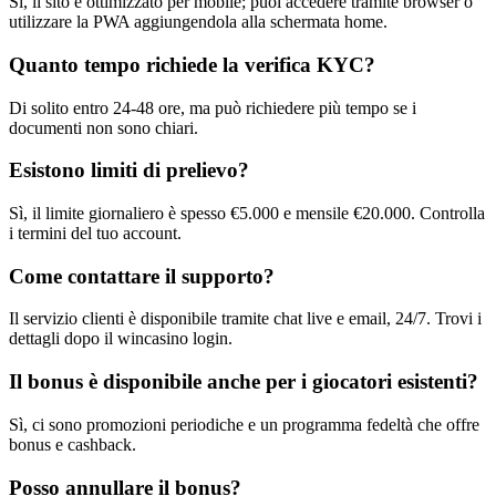
Sì, il sito è ottimizzato per mobile; puoi accedere tramite browser o
utilizzare la PWA aggiungendola alla schermata home.
Quanto tempo richiede la verifica KYC?
Di solito entro 24-48 ore, ma può richiedere più tempo se i
documenti non sono chiari.
Esistono limiti di prelievo?
Sì, il limite giornaliero è spesso €5.000 e mensile €20.000. Controlla
i termini del tuo account.
Come contattare il supporto?
Il servizio clienti è disponibile tramite chat live e email, 24/7. Trovi i
dettagli dopo il wincasino login.
Il bonus è disponibile anche per i giocatori esistenti?
Sì, ci sono promozioni periodiche e un programma fedeltà che offre
bonus e cashback.
Posso annullare il bonus?