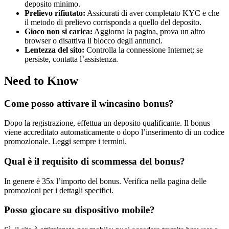
deposito minimo.
Prelievo rifiutato:
Assicurati di aver completato KYC e che
il metodo di prelievo corrisponda a quello del deposito.
Gioco non si carica:
Aggiorna la pagina, prova un altro
browser o disattiva il blocco degli annunci.
Lentezza del sito:
Controlla la connessione Internet; se
persiste, contatta l’assistenza.
Need to Know
Come posso attivare il wincasino bonus?
Dopo la registrazione, effettua un deposito qualificante. Il bonus
viene accreditato automaticamente o dopo l’inserimento di un codice
promozionale. Leggi sempre i termini.
Qual è il requisito di scommessa del bonus?
In genere è 35x l’importo del bonus. Verifica nella pagina delle
promozioni per i dettagli specifici.
Posso giocare su dispositivo mobile?