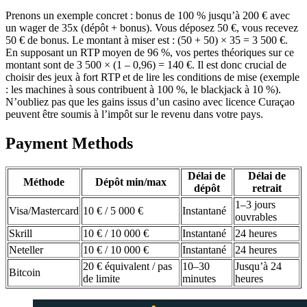
Prenons un exemple concret : bonus de 100 % jusqu’à 200 € avec
un wager de 35x (dépôt + bonus). Vous déposez 50 €, vous recevez
50 € de bonus. Le montant à miser est : (50 + 50) × 35 = 3 500 €.
En supposant un RTP moyen de 96 %, vos pertes théoriques sur ce
montant sont de 3 500 × (1 – 0,96) = 140 €. Il est donc crucial de
choisir des jeux à fort RTP et de lire les conditions de mise (exemple
: les machines à sous contribuent à 100 %, le blackjack à 10 %).
N’oubliez pas que les gains issus d’un casino avec licence Curaçao
peuvent être soumis à l’impôt sur le revenu dans votre pays.
Payment Methods
Délai de
Délai de
Méthode
Dépôt min/max
dépôt
retrait
1–3 jours
Visa/Mastercard
10 € / 5 000 €
Instantané
ouvrables
Skrill
10 € / 10 000 €
Instantané
24 heures
Neteller
10 € / 10 000 €
Instantané
24 heures
20 € équivalent / pas
10–30
Jusqu’à 24
Bitcoin
de limite
minutes
heures