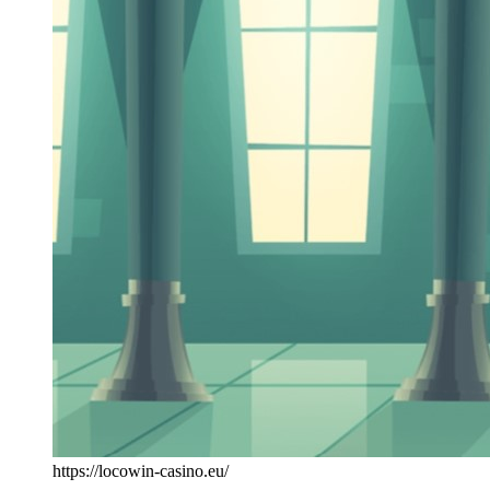
https://locowin-casino.eu/