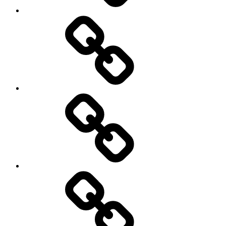
Contact
Actualités
Accès
membres