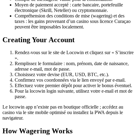
Moyen de paiement accepté : carte bancaire, portefeuille
électronique (Skrill, Neteller) ou cryptomonnaie.
Compréhension des conditions de mise (wagering) et des
taxes : les gains provenant d’un casino sous licence Curaçao
peuvent être imposables localement.
Creating Your Account
Rendez-vous sur le site de Locowin et cliquez sur « S’inscrire
».
Remplissez le formulaire : nom, prénom, date de naissance,
adresse e-mail, mot de passe.
Choisissez votre devise (EUR, USD, BTC, etc.).
Confirmez vos coordonnées via le lien envoyé par e-mail.
Effectuez votre premier dépôt pour activer le bonus éventuel.
Pour la locowin login suivante, utilisez votre e-mail et mot de
passe.
Le locowin app n’existe pas en boutique officielle ; accédez au
casino via le site mobile optimisé ou installez la PWA depuis le
navigateur.
How Wagering Works