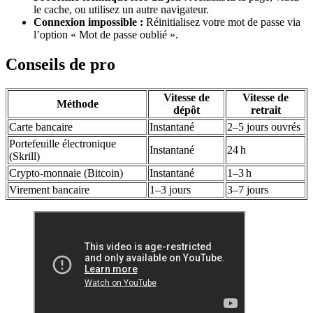
le cache, ou utilisez un autre navigateur.
Connexion impossible :
Réinitialisez votre mot de passe via
l’option « Mot de passe oublié ».
Conseils de pro
Vitesse de
Vitesse de
Méthode
dépôt
retrait
Carte bancaire
Instantané
2–5 jours ouvrés
Portefeuille électronique
Instantané
24 h
(Skrill)
Crypto-monnaie (Bitcoin)
Instantané
1–3 h
Virement bancaire
1–3 jours
3–7 jours