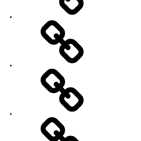
BIA,
vol
Avion,
vol
Planeur
?
Aérodrome
Tarifs