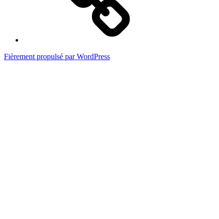
Fièrement propulsé par WordPress