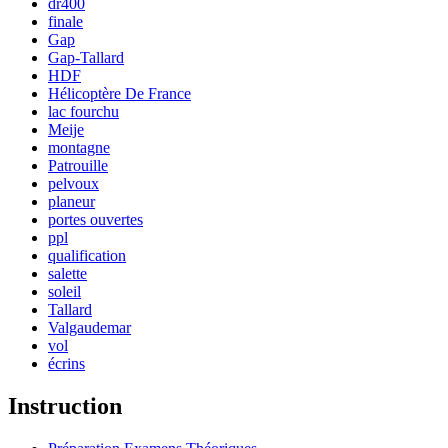
dr400
finale
Gap
Gap-Tallard
HDF
Hélicoptère De France
lac fourchu
Meije
montagne
Patrouille
pelvoux
planeur
portes ouvertes
ppl
qualification
salette
soleil
Tallard
Valgaudemar
vol
écrins
Instruction