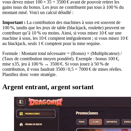
vous devez miser 100 × 35 = 3500 € avant de pouvoir retirer les
gains issus du bonus. Les jeux ne contribuent pas tous à 100 % du
montant misé. Voici un calcul détaillé :
Important :
La contribution des machines à sous est souvent de
100 %, tandis que les jeux de table (blackjack, roulette) peuvent ne
contribuer qu’à 10 % ou moins. Ainsi, si vous misez 10 € sur une
machine à sous, les 10 € comptent intégralement ; si vous misez 10 €
au blackjack, seuls 1 € comptent pour la mise requise.
Formule : Montant total nécessaire = (Bonus) × (Multiplicateur) /
(Taux de contribution moyen pondéré). Exemple : bonus 100 €,
mise x35, jeu à 100 % → 3500 €. Si vous jouez à 50 % de
contribution, il vous faudrait 3500 / 0,5 = 7000 € de mises réelles.
Planifiez donc votre stratégie.
Argent entrant, argent sortant