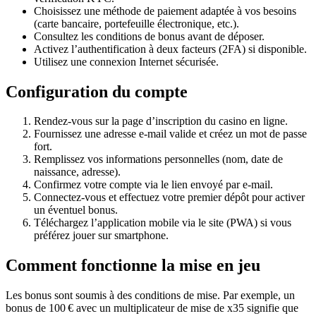
Choisissez une méthode de paiement adaptée à vos besoins
(carte bancaire, portefeuille électronique, etc.).
Consultez les conditions de bonus avant de déposer.
Activez l’authentification à deux facteurs (2FA) si disponible.
Utilisez une connexion Internet sécurisée.
Configuration du compte
Rendez-vous sur la page d’inscription du casino en ligne.
Fournissez une adresse e-mail valide et créez un mot de passe
fort.
Remplissez vos informations personnelles (nom, date de
naissance, adresse).
Confirmez votre compte via le lien envoyé par e-mail.
Connectez-vous et effectuez votre premier dépôt pour activer
un éventuel bonus.
Téléchargez l’application mobile via le site (PWA) si vous
préférez jouer sur smartphone.
Comment fonctionne la mise en jeu
Les bonus sont soumis à des conditions de mise. Par exemple, un
bonus de 100 € avec un multiplicateur de mise de x35 signifie que