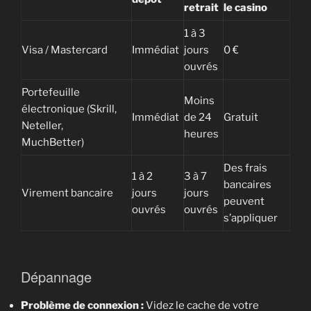
retrait
le casino
1 à 3
Visa / Mastercard
Immédiat
jours
0 €
ouvrés
Portefeuille
Moins
électronique (Skrill,
Immédiat
de 24
Gratuit
Neteller,
heures
MuchBetter)
Des frais
1 à 2
3 à 7
bancaires
Virement bancaire
jours
jours
peuvent
ouvrés
ouvrés
s’appliquer
Dépannage
Problème de connexion :
Videz le cache de votre