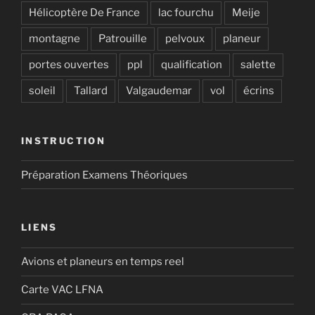
Hélicoptère De France
lac fourchu
Meije
montagne
Patrouille
pelvoux
planeur
portes ouvertes
ppl
qualification
salette
soleil
Tallard
Valgaudemar
vol
écrins
INSTRUCTION
Préparation Examens Théoriques
LIENS
Avions et planeurs en temps reel
Carte VAC LFNA