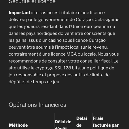
Sécurité et licence
Important :
Le casino est titulaire d’une licence
délivrée par le gouvernement de Curaçao. Cela signifie
que les joueurs résidant dans l’Union européenne ou
dans les pays nordiques doivent être conscients que
les gains issus d’un casino sous licence Curaçao
peuvent être soumis à l’impôt local sur le revenu,
contrairement à une licence MGA ou locale. Nous vous
recommandons de consulter votre conseiller fiscal. Le
site utilise le cryptage SSL 128 bits, une politique de
jeu responsable et propose des outils de limite de
dépôt et de temps de jeu.
Opérations financières
Délai
Frais
Délai de
Méthode
de
facturés par
dépôt