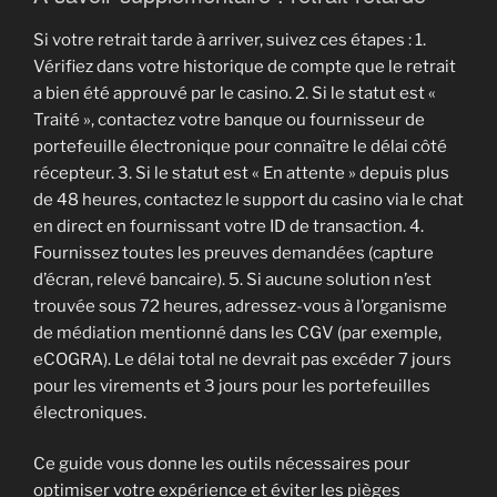
Si votre retrait tarde à arriver, suivez ces étapes : 1.
Vérifiez dans votre historique de compte que le retrait
a bien été approuvé par le casino. 2. Si le statut est «
Traité », contactez votre banque ou fournisseur de
portefeuille électronique pour connaître le délai côté
récepteur. 3. Si le statut est « En attente » depuis plus
de 48 heures, contactez le support du casino via le chat
en direct en fournissant votre ID de transaction. 4.
Fournissez toutes les preuves demandées (capture
d’écran, relevé bancaire). 5. Si aucune solution n’est
trouvée sous 72 heures, adressez-vous à l’organisme
de médiation mentionné dans les CGV (par exemple,
eCOGRA). Le délai total ne devrait pas excéder 7 jours
pour les virements et 3 jours pour les portefeuilles
électroniques.
Ce guide vous donne les outils nécessaires pour
optimiser votre expérience et éviter les pièges