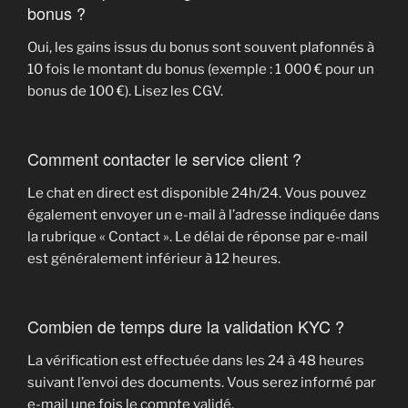
bonus ?
Oui, les gains issus du bonus sont souvent plafonnés à
10 fois le montant du bonus (exemple : 1 000 € pour un
bonus de 100 €). Lisez les CGV.
Comment contacter le service client ?
Le chat en direct est disponible 24h/24. Vous pouvez
également envoyer un e-mail à l’adresse indiquée dans
la rubrique « Contact ». Le délai de réponse par e-mail
est généralement inférieur à 12 heures.
Combien de temps dure la validation KYC ?
La vérification est effectuée dans les 24 à 48 heures
suivant l’envoi des documents. Vous serez informé par
e-mail une fois le compte validé.