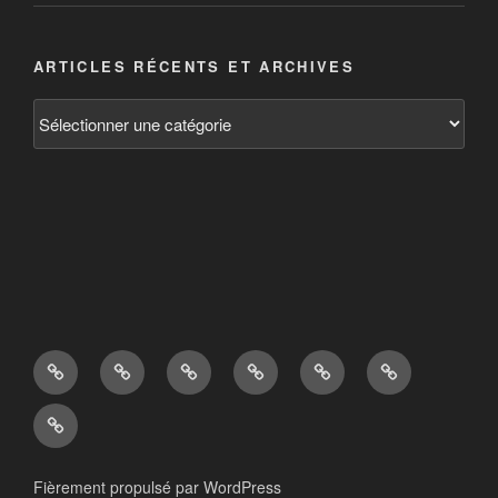
ARTICLES RÉCENTS ET ARCHIVES
Articles
récents
et
archives
Bienvenue
BIA,
Aérodrome
Tarifs
Contact
Actualités
!
vol
Accès
Avion,
membres
vol
Planeur
Fièrement propulsé par WordPress