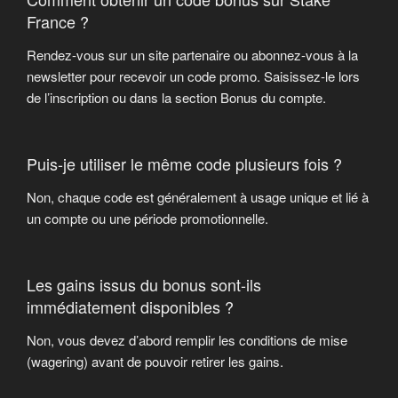
France ?
Rendez-vous sur un site partenaire ou abonnez-vous à la
newsletter pour recevoir un code promo. Saisissez-le lors
de l’inscription ou dans la section Bonus du compte.
Puis-je utiliser le même code plusieurs fois ?
Non, chaque code est généralement à usage unique et lié à
un compte ou une période promotionnelle.
Les gains issus du bonus sont-ils
immédiatement disponibles ?
Non, vous devez d’abord remplir les conditions de mise
(wagering) avant de pouvoir retirer les gains.