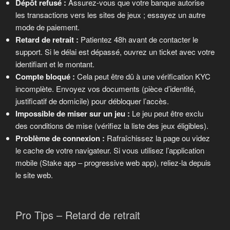
Dépôt refusé :
Assurez-vous que votre banque autorise
les transactions vers les sites de jeux ; essayez un autre
mode de paiement.
Retard de retrait :
Patientez 48h avant de contacter le
support. Si le délai est dépassé, ouvrez un ticket avec votre
identifiant et le montant.
Compte bloqué :
Cela peut être dû à une vérification KYC
incomplète. Envoyez vos documents (pièce d’identité,
justificatif de domicile) pour débloquer l’accès.
Impossible de miser sur un jeu :
Le jeu peut être exclu
des conditions de mise (vérifiez la liste des jeux éligibles).
Problème de connexion :
Rafraîchissez la page ou videz
le cache de votre navigateur. Si vous utilisez l’application
mobile (Stake app – progressive web app), reliez-la depuis
le site web.
Pro Tips – Retard de retrait