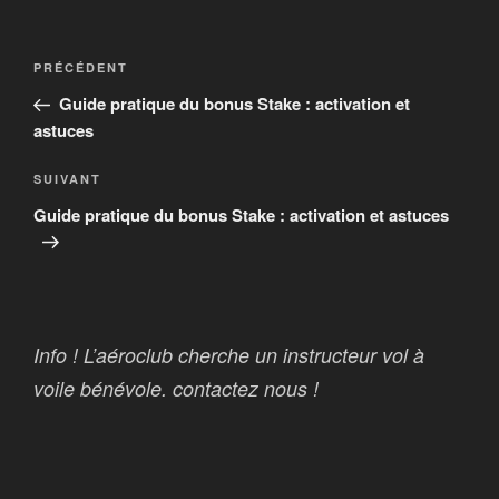
Navigation
Article
PRÉCÉDENT
de
précédent
Guide pratique du bonus Stake : activation et
l’article
astuces
Article
SUIVANT
suivant
Guide pratique du bonus Stake : activation et astuces
Info ! L’aéroclub cherche un instructeur vol à
voile bénévole. contactez nous !