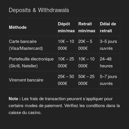
Deposits & Withdrawals
Dépôt
Retrait
Délai de
Méthode
min/max
min/max
retrait
Carte bancaire
10€ – 10
20€ – 5
3–5 jours
(Visa/Mastercard)
000€
000€
ouvrés
Portefeuille électronique
10€ – 25
10€ – 10
24–48
(Skrill, Neteller)
000€
000€
heures
25€ – 50
50€ – 25
5–7 jours
Virement bancaire
000€
000€
ouvrés
Note :
Les frais de transaction peuvent s’appliquer pour
certains modes de paiement. Vérifiez les conditions dans la
caisse du casino.