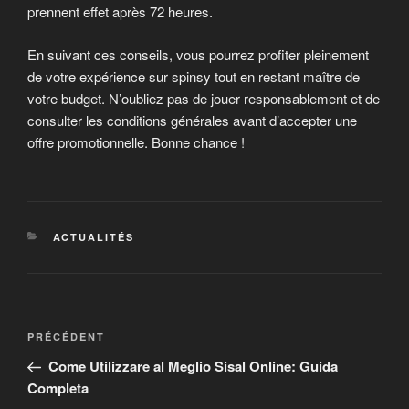
prennent effet après 72 heures.
En suivant ces conseils, vous pourrez profiter pleinement
de votre expérience sur spinsy tout en restant maître de
votre budget. N’oubliez pas de jouer responsablement et de
consulter les conditions générales avant d’accepter une
offre promotionnelle. Bonne chance !
CATÉGORIES
ACTUALITÉS
Navigation
Article
PRÉCÉDENT
de
précédent
Come Utilizzare al Meglio Sisal Online: Guida
l’article
Completa