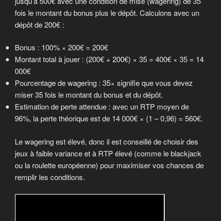
jusqu’à 500€ avec une condition de mise (wagering) de 35
fois le montant du bonus plus le dépôt. Calculons avec un
dépôt de 200€ :
Bonus : 100% × 200€ = 200€
Montant total à jouer : (200€ + 200€) × 35 = 400€ × 35 = 14
000€
Pourcentage de wagering : 35× signifie que vous devez
miser 35 fois le montant du bonus et du dépôt.
Estimation de perte attendue : avec un RTP moyen de
96%, la perte théorique est de 14 000€ × (1 – 0,96) = 560€.
Le wagering est élevé, donc il est conseillé de choisir des
jeux à faible variance et à RTP élevé (comme le blackjack
ou la roulette européenne) pour maximiser vos chances de
remplir les conditions.