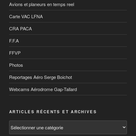
Avions et planeurs en temps reel
Carte VAC LFNA
CRA PACA
F.F.A
FFVP
Photos
Reportages Aéro Serge Boichot
Webcams Aérodrome Gap-Tallard
ARTICLES RÉCENTS ET ARCHIVES
Articles
récents