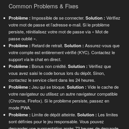
Common Problems & Fixes
Problème :
Impossible de se connecter.
Solution :
Vérifiez
votre mot de passe et l’adresse e-mail. Si le problème
persiste, réinitialisez votre mot de passe via « Mot de
passe oublié ».
Problème :
Retard de retrait.
Solution :
Assurez-vous que
votre compte est entièrement vérifié (KYC). Contactez le
support via le chat en direct.
Problème :
Bonus non crédité.
Solution :
Vérifiez que
vous avez saisi le code bonus lors du dépôt. Sinon,
contactez le service client dans les 24 heures.
Problème :
Jeu qui se bloque.
Solution :
Vide le cache de
votre navigateur ou utilisez un autre navigateur compatible
(Chrome, Firefox). Si le problème persiste, passez en
mode PWA.
Problème :
Limite de dépôt atteinte.
Solution :
Les limites
sont définies pour le jeu responsable. Vous pouvez
demander une augmentation après 72 heures de demande.