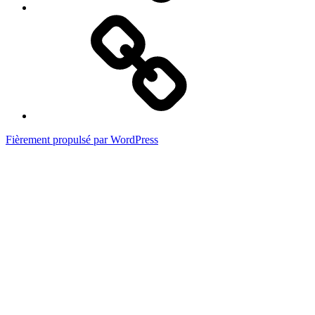
Accès
membres
Fièrement propulsé par WordPress