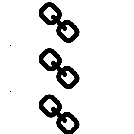
Tarifs
Contact
Actualités