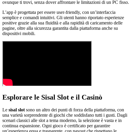
ovunque ti trovi, senza dover affrontare le limitazioni di un PC fisso.
L’app è progettata per essere user-friendly, con un’interfaccia
semplice e comandi intuitivi. Gli utenti hanno riportato esperienze
positive grazie alla sua fluidità e alla rapidità di caricamento delle
pagine, oltre alla sicurezza garantita dalla piattaforma anche su
dispositivi mobili.
Esplorare le Sisal Slot e il Casinò
Le
sisal slot
sono un altro dei punti di forza della piattaforma, con
una varietà sorprendente di giochi che soddisfano tutti i gusti. Dagli
scenari classici alle slot a tema moderno, la selezione è vasta e in
continua espansione. Ogni gioco è certificato per garantire
un’esperienza equa e trasparente, con payout che rispettano le