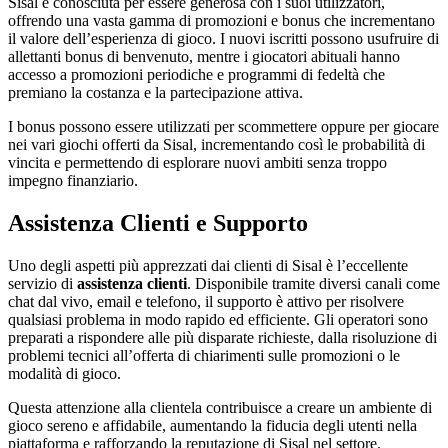
Sisal è conosciuta per essere generosa con i suoi utilizzatori,
offrendo una vasta gamma di promozioni e bonus che incrementano
il valore dell’esperienza di gioco. I nuovi iscritti possono usufruire di
allettanti bonus di benvenuto, mentre i giocatori abituali hanno
accesso a promozioni periodiche e programmi di fedeltà che
premiano la costanza e la partecipazione attiva.
I bonus possono essere utilizzati per scommettere oppure per giocare
nei vari giochi offerti da Sisal, incrementando così le probabilità di
vincita e permettendo di esplorare nuovi ambiti senza troppo
impegno finanziario.
Assistenza Clienti e Supporto
Uno degli aspetti più apprezzati dai clienti di Sisal è l’eccellente
servizio di
assistenza clienti
. Disponibile tramite diversi canali come
chat dal vivo, email e telefono, il supporto è attivo per risolvere
qualsiasi problema in modo rapido ed efficiente. Gli operatori sono
preparati a rispondere alle più disparate richieste, dalla risoluzione di
problemi tecnici all’offerta di chiarimenti sulle promozioni o le
modalità di gioco.
Questa attenzione alla clientela contribuisce a creare un ambiente di
gioco sereno e affidabile, aumentando la fiducia degli utenti nella
piattaforma e rafforzando la reputazione di Sisal nel settore.