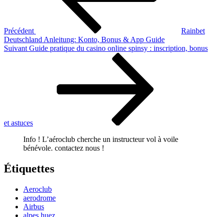
Précédent
Rainbet
Deutschland Anleitung: Konto, Bonus & App Guide
Article
Suivant
Guide pratique du casino online spinsy : inscription, bonus
suivant
et astuces
Info ! L’aéroclub cherche un instructeur vol à voile
bénévole. contactez nous !
Étiquettes
Aeroclub
aerodrome
Airbus
alpes huez