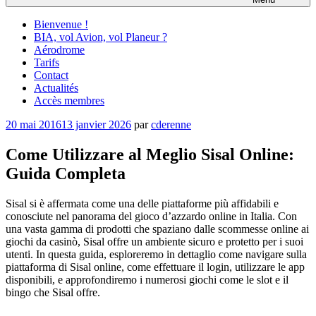
Bienvenue !
BIA, vol Avion, vol Planeur ?
Aérodrome
Tarifs
Contact
Actualités
Accès membres
Publié
20 mai 2016
13 janvier 2026
par
cderenne
le
Come Utilizzare al Meglio Sisal Online:
Guida Completa
Sisal si è affermata come una delle piattaforme più affidabili e
conosciute nel panorama del gioco d’azzardo online in Italia. Con
una vasta gamma di prodotti che spaziano dalle scommesse online ai
giochi da casinò, Sisal offre un ambiente sicuro e protetto per i suoi
utenti. In questa guida, esploreremo in dettaglio come navigare sulla
piattaforma di Sisal online, come effettuare il login, utilizzare le app
disponibili, e approfondiremo i numerosi giochi come le slot e il
bingo che Sisal offre.