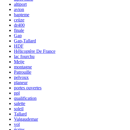
altiport
avion
bapteme
ceüze
dr400
finale
Gap
Gap-Tallard
HDF
Hélicoptère De France
lac fourchu
Meije
montagne
Patrouille
pelvoux
planeur
portes ouvertes
ppl
qualification
salette
soleil
Tallard
Valgaudemar
vol
écrins