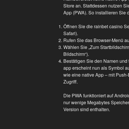
Store an. Stattdessen nutzen S
App (PWA). So installieren Sie d
Öffnen Sie die rainbet casino Se
Safari).
Rufen Sie das Browser-Menü auf 
Wählen Sie „Zum Startbildschir
Bildschirm“).
Bestätigen Sie den Namen und ti
app erscheint nun als Symbol au
wie eine native App – mit Push
Zugriff.
Die PWA funktioniert auf Andro
nur wenige Megabytes Speicherp
Version sind enthalten.