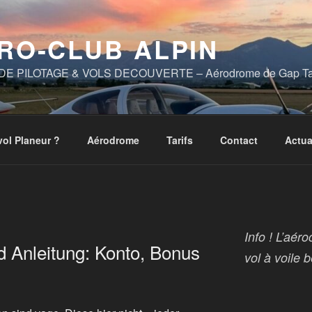
RO-CLUB ALPIN
E PILOTAGE & VOLS DECOUVERTE – Aérodrome de Gap Tall
vol Planeur ?
Aérodrome
Tarifs
Contact
Actua
Info ! L’aér
 Anleitung: Konto, Bonus
vol à voile 