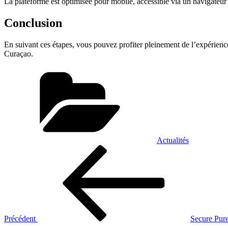
La plateforme est optimisée pour mobile, accessible via un navigateur
Conclusion
En suivant ces étapes, vous pouvez profiter pleinement de l’expérience 
Curaçao.
Catégories
Actualités
Navigation
Article
précédent
de
l’article
Précédent
Secure Pur
Article