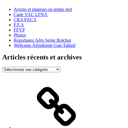
Avions et planeurs en temps reel
Carte VAC LFNA
CRA PACA
F.F.A
FFVP
Photos
Reportages Aéro Serge Boichot
Webcams Aérodrome Gap-Tallard
Articles récents et archives
Articles
récents
et
archives
Bienvenue
!