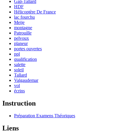
Gap-Tallard
HDF
Hélicoptère De France
lac fourchu
Meije
montagne
Patrouille
pelvoux
planeur
portes ouvertes
ppl
qualification
salette
soleil
Tallard
Valgaudemar
vol
écrins
Instruction
Préparation Examens Théoriques
Liens