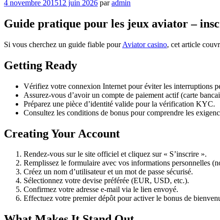
Publié
4 novembre 2015
12 juin 2026
par
admin
le
Guide pratique pour les jeux aviator – insc
Si vous cherchez un guide fiable pour
Aviator casino
, cet article couv
Getting Ready
Vérifiez votre connexion Internet pour éviter les interruptions p
Assurez-vous d’avoir un compte de paiement actif (carte bancaire
Préparez une pièce d’identité valide pour la vérification KYC.
Consultez les conditions de bonus pour comprendre les exigenc
Creating Your Account
Rendez-vous sur le site officiel et cliquez sur « S’inscrire ».
Remplissez le formulaire avec vos informations personnelles (no
Créez un nom d’utilisateur et un mot de passe sécurisé.
Sélectionnez votre devise préférée (EUR, USD, etc.).
Confirmez votre adresse e-mail via le lien envoyé.
Effectuez votre premier dépôt pour activer le bonus de bienven
What Makes It Stand Out