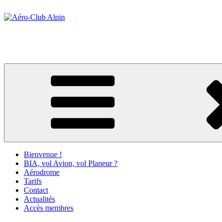
Aller
au
contenu
Aéro-Club Alpin
principal
ÉCOLE DE PILOTAGE & VOLS DECOUVERTE – Aérodrome de Gap
Bienvenue !
BIA, vol Avion, vol Planeur ?
Aérodrome
Tarifs
Contact
Actualités
Accès membres