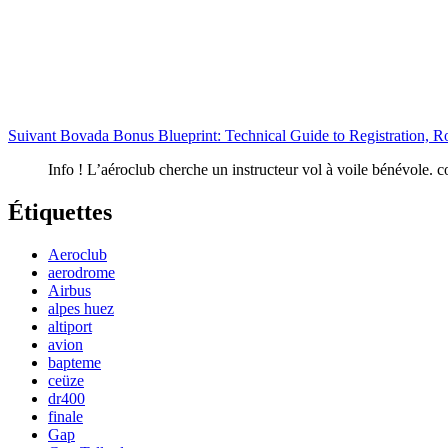
suivant
Suivant
Bovada Bonus Blueprint: Technical Guide to Registration, R
Info ! L’aéroclub cherche un instructeur vol à voile bénévole. c
Étiquettes
Aeroclub
aerodrome
Airbus
alpes huez
altiport
avion
bapteme
ceüze
dr400
finale
Gap