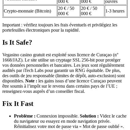
000 €
000 €
ouvrés
20 € / 50
20 € / 50
Crypto-monnaie (Bitcoin)
1-3 heures
000 €
000 €
Important : vérifiez toujours les frais éventuels et privilégiez les
portefeuilles électroniques pour la rapidité.
Is It Safe?
Vegasino casino gratuit est exploité sous licence de Curaçao (n°
1668/JAZ). Le site utilise un cryptage SSL 256-bit pour protéger
vos données personnelles et bancaires. Les jeux sont régulièrement
audités par iTech Labs pour garantir un RNG équitable. De plus,
des outils de jeu responsable (limites de dépôt, auto-exclusion) sont
disponibles.
Note :
les gains issus d’une licence Curaçao peuvent
être soumis à l’impôt sur le revenu dans certains pays de l’UE ;
renseignez-vous auprès d’un conseiller fiscal.
Fix It Fast
Problème :
Connexion impossible.
Solution :
Videz le cache
du navigateur ou essayez en mode navigation privée.
Réinitialisez votre mot de passe via « Mot de passe oublié ».