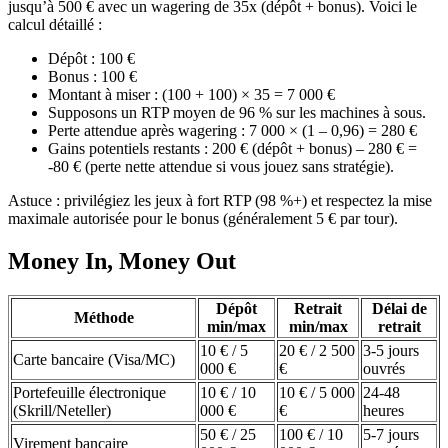
jusqu’à 500 € avec un wagering de 35x (dépôt + bonus). Voici le
calcul détaillé :
Dépôt : 100 €
Bonus : 100 €
Montant à miser : (100 + 100) × 35 = 7 000 €
Supposons un RTP moyen de 96 % sur les machines à sous.
Perte attendue après wagering : 7 000 × (1 – 0,96) = 280 €
Gains potentiels restants : 200 € (dépôt + bonus) – 280 € =
-80 € (perte nette attendue si vous jouez sans stratégie).
Astuce : privilégiez les jeux à fort RTP (98 %+) et respectez la mise
maximale autorisée pour le bonus (généralement 5 € par tour).
Money In, Money Out
Dépôt
Retrait
Délai de
Méthode
min/max
min/max
retrait
10 € / 5
20 € / 2 500
3-5 jours
Carte bancaire (Visa/MC)
000 €
€
ouvrés
Portefeuille électronique
10 € / 10
10 € / 5 000
24-48
(Skrill/Neteller)
000 €
€
heures
50 € / 25
100 € / 10
5-7 jours
Virement bancaire