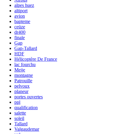
alpes huez
altiport
avion
bapteme
ceüze
dr400
finale
Gap
Gap-Tallard
HDF
Hélicoptère De France
lac fourchu
Meije
montagne
Patrouille
pelvoux
planeur
portes ouvertes
ppl
qualification
salette
soleil
Tallard
Valgaudemar