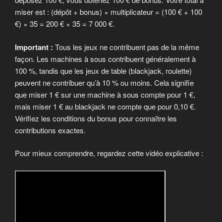
miser est : (dépôt + bonus) × multiplicateur = (100 € + 100
€) × 35 = 200 € × 35 = 7 000 €.
Important :
Tous les jeux ne contribuent pas de la même
façon. Les machines à sous contribuent généralement à
100 %, tandis que les jeux de table (blackjack, roulette)
peuvent ne contribuer qu’à 10 % ou moins. Cela signifie
que miser 1 € sur une machine à sous compte pour 1 €,
mais miser 1 € au blackjack ne compte que pour 0,10 €.
Vérifiez les conditions du bonus pour connaître les
contributions exactes.
Pour mieux comprendre, regardez cette vidéo explicative :