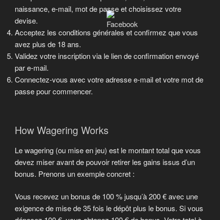
naissance, e-mail, mot de passe et choisissez votre
devise.
Acceptez les conditions générales et confirmez que vous
avez plus de 18 ans.
Validez votre inscription via le lien de confirmation envoyé
par e-mail.
Connectez-vous avec votre adresse e-mail et votre mot de
passe pour commencer.
How Wagering Works
Le wagering (ou mise en jeu) est le montant total que vous
devez miser avant de pouvoir retirer les gains issus d’un
bonus. Prenons un exemple concret :
Vous recevez un bonus de 100 % jusqu’à 200 € avec une
exigence de mise de 35 fois le dépôt plus le bonus. Si vous
déposez 100 €, vous obtenez 100 € de bonus. Votre total à