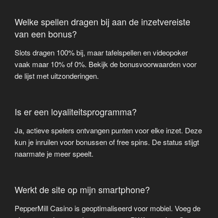
Welke spellen dragen bij aan de inzetvereiste
van een bonus?
Slots dragen 100% bij, maar tafelspellen en videopoker
vaak maar 10% of 0%. Bekijk de bonusvoorwaarden voor
de lijst met uitzonderingen.
Is er een loyaliteitsprogramma?
Ja, actieve spelers ontvangen punten voor elke inzet. Deze
kun je inruilen voor bonussen of free spins. De status stijgt
naarmate je meer speelt.
Werkt de site op mijn smartphone?
PepperMill Casino is geoptimaliseerd voor mobiel. Voeg de