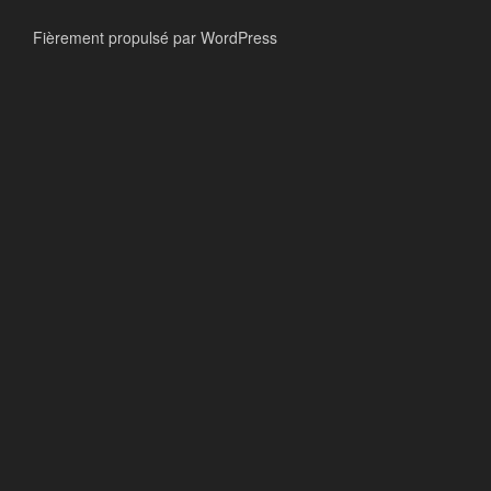
vol
Planeur
Fièrement propulsé par WordPress
?