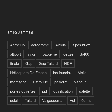
ÉTIQUETTES
Aeroclub
aerodrome
Airbus
alpes huez
altiport
avion
bapteme
ceüze
dr400
finale
Gap
Gap-Tallard
HDF
Hélicoptère De France
lac fourchu
Meije
montagne
Patrouille
pelvoux
planeur
portes ouvertes
ppl
qualification
salette
soleil
Tallard
Valgaudemar
vol
écrins