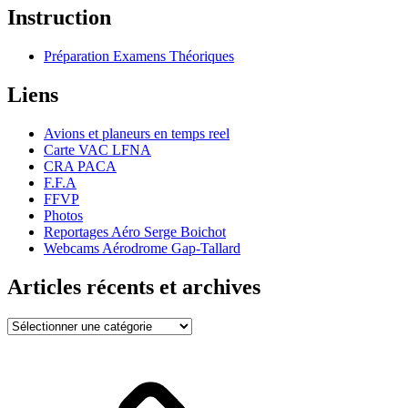
Instruction
Préparation Examens Théoriques
Liens
Avions et planeurs en temps reel
Carte VAC LFNA
CRA PACA
F.F.A
FFVP
Photos
Reportages Aéro Serge Boichot
Webcams Aérodrome Gap-Tallard
Articles récents et archives
Articles
récents
et
archives
Bienvenue
!