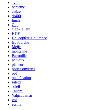
avion
bapteme
ceüze
dr400
finale
Gap
Gap-Tallard
HDF
Hélicoptère De France
lac fourchu
Meije
montagne
Patrouille
pelvoux
planeur
portes ouvertes
ppl
qualification
salette
soleil
Tallard
Valgaudemar
vol
écrins