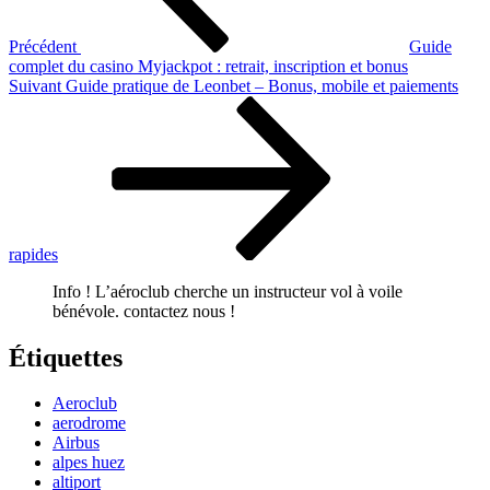
Précédent
Guide
complet du casino Myjackpot : retrait, inscription et bonus
Article
Suivant
Guide pratique de Leonbet – Bonus, mobile et paiements
suivant
rapides
Info ! L’aéroclub cherche un instructeur vol à voile
bénévole. contactez nous !
Étiquettes
Aeroclub
aerodrome
Airbus
alpes huez
altiport