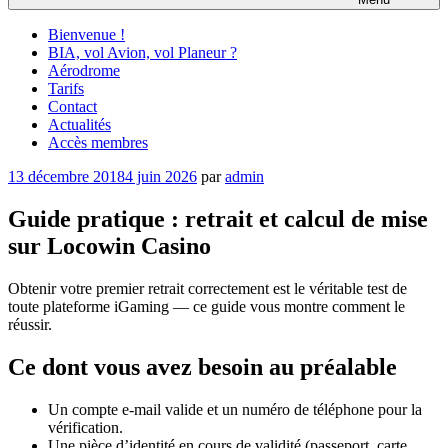
Bienvenue !
BIA, vol Avion, vol Planeur ?
Aérodrome
Tarifs
Contact
Actualités
Accès membres
Publié
13 décembre 2018
4 juin 2026
par
admin
le
Guide pratique : retrait et calcul de mise
sur Locowin Casino
Obtenir votre premier retrait correctement est le véritable test de
toute plateforme iGaming — ce guide vous montre comment le
réussir.
Ce dont vous avez besoin au préalable
Un compte e-mail valide et un numéro de téléphone pour la
vérification.
Une pièce d’identité en cours de validité (passeport, carte