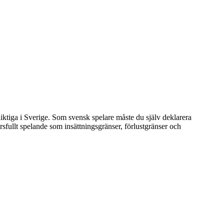
iktiga i Sverige. Som svensk spelare måste du själv deklarera
sfullt spelande som insättningsgränser, förlustgränser och