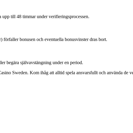
upp till 48 timmar under verifieringsprocessen.
) förfaller bonusen och eventuella bonusvinster dras bort.
eller begära självavstängning under en period.
ino Sweden. Kom ihåg att alltid spela ansvarsfullt och använda de verk