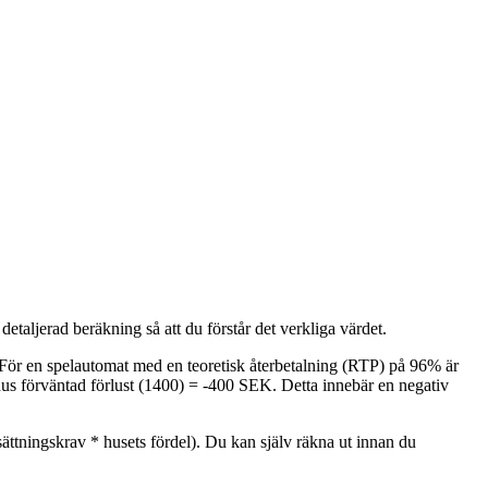
ljerad beräkning så att du förstår det verkliga värdet.
ör en spelautomat med en teoretisk återbetalning (RTP) på 96% är
s förväntad förlust (1400) = -400 SEK. Detta innebär en negativ
ttningskrav * husets fördel). Du kan själv räkna ut innan du