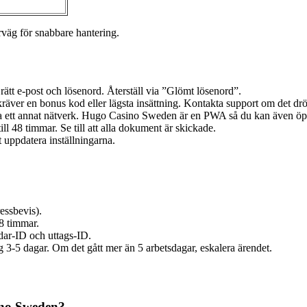
förväg för snabbare hantering.
ätt e-post och lösenord. Återställ via ”Glömt lösenord”.
räver en bonus kod eller lägsta insättning. Kontakta support om det drö
va ett annat nätverk. Hugo Casino Sweden är en PWA så du kan även ö
ll 48 timmar. Se till att alla dokument är skickade.
t uppdatera inställningarna.
essbevis).
48 timmar.
ndar-ID och uttags-ID.
g 3-5 dagar. Om det gått mer än 5 arbetsdagar, eskalera ärendet.
sino Sweden?