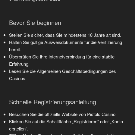
Bevor Sie beginnen
Stellen Sie sicher, dass Sie mindestens 18 Jahre alt sind.
Halten Sie gültige Ausweisdokumente für die Verifizierung
bereit.
Überprüfen Sie Ihre Internetverbindung für eine stabile
Erfahrung.
Lesen Sie die Allgemeinen Geschäftsbedingungen des
Casinos.
Schnelle Registrierungsanleitung
Besuchen Sie die offizielle Website von Pistolo Casino.
Klicken Sie auf die Schaltfläche „Registrieren“ oder „Konto
erstellen“.