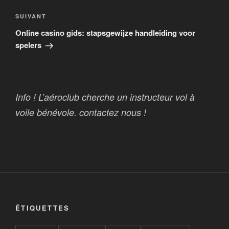
Article
SUIVANT
suivant
Online casino gids: stapsgewijze handleiding voor
spelers
Info ! L’aéroclub cherche un instructeur vol à
voile bénévole. contactez nous !
ÉTIQUETTES