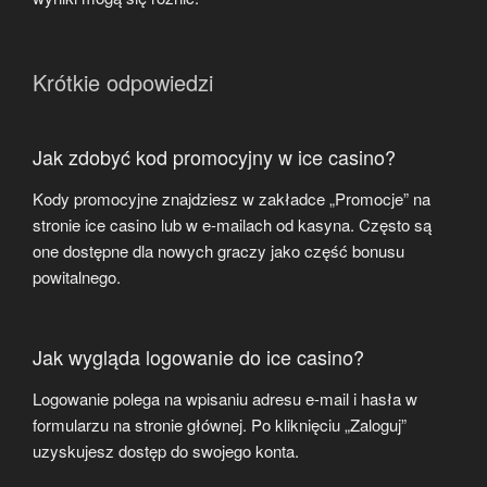
Krótkie odpowiedzi
Jak zdobyć kod promocyjny w ice casino?
Kody promocyjne znajdziesz w zakładce „Promocje” na
stronie ice casino lub w e-mailach od kasyna. Często są
one dostępne dla nowych graczy jako część bonusu
powitalnego.
Jak wygląda logowanie do ice casino?
Logowanie polega na wpisaniu adresu e-mail i hasła w
formularzu na stronie głównej. Po kliknięciu „Zaloguj”
uzyskujesz dostęp do swojego konta.