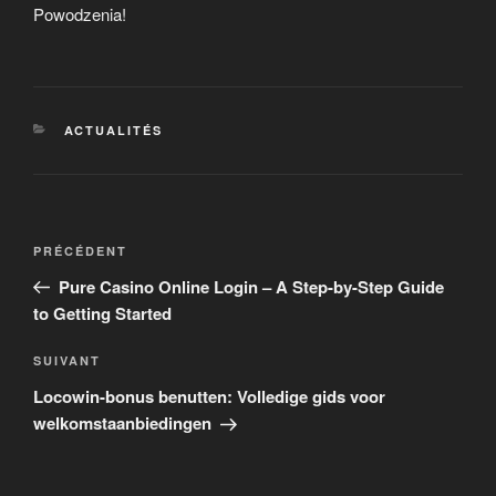
Powodzenia!
CATÉGORIES
ACTUALITÉS
Navigation
Article
PRÉCÉDENT
de
précédent
Pure Casino Online Login – A Step-by-Step Guide
l’article
to Getting Started
Article
SUIVANT
suivant
Locowin-bonus benutten: Volledige gids voor
welkomstaanbiedingen