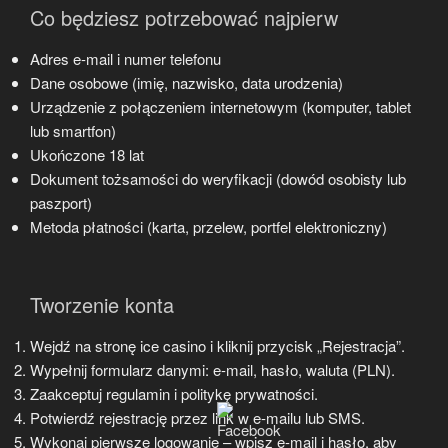
Co będziesz potrzebować najpierw
Adres e-mail i numer telefonu
Dane osobowe (imię, nazwisko, data urodzenia)
Urządzenie z połączeniem internetowym (komputer, tablet
lub smartfon)
Ukończone 18 lat
Dokument tożsamości do weryfikacji (dowód osobisty lub
paszport)
Metoda płatności (karta, przelew, portfel elektroniczny)
Tworzenie konta
Wejdź na stronę ice casino i kliknij przycisk „Rejestracja”.
Wypełnij formularz danymi: e-mail, hasło, waluta (PLN).
Zaakceptuj regulamin i politykę prywatności.
Potwierdź rejestrację przez link w e-mailu lub SMS.
Wykonaj pierwsze logowanie – wpisz e-mail i hasło, aby