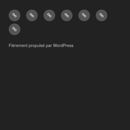
Bienvenue
BIA,
Aérodrome
Tarifs
Contact
Actualités
!
vol
Accès
Avion,
membres
vol
Planeur
Fièrement propulsé par WordPress
?