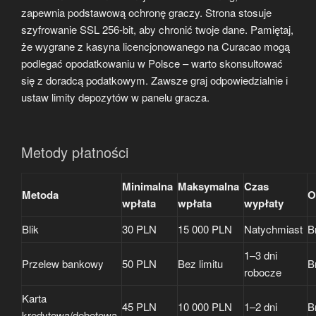
zapewnia podstawową ochronę graczy. Strona stosuje
szyfrowanie SSL 256-bit, aby chronić twoje dane. Pamiętaj,
że wygrane z kasyna licencjonowanego na Curacao mogą
podlegać opodatkowaniu w Polsce – warto skonsultować
się z doradcą podatkowym. Zawsze graj odpowiedzialnie i
ustaw limity depozytów w panelu gracza.
Metody płatności
Minimalna
Maksymalna
Czas
Metoda
O
wpłata
wpłata
wypłaty
Blik
30 PLN
15 000 PLN
Natychmiast
B
1–3 dni
Przelew bankowy
50 PLN
Bez limitu
B
robocze
Karta
45 PLN
10 000 PLN
1–2 dni
B
kredytowa/debetowa