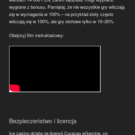
wygrane z bonusu. Pamiętaj, że nie wszystkie gry wliczają
się w wymagania w 100% – na przykład sloty często
wliczają się w 100%, ale gry stołowe tylko w 10–20%.
Obejrzyj film instruktażowy:
Bezpieczeństwo i licencja
Ice casino działa na licencji Curacao eGaming, co