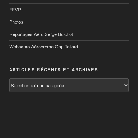
FFVP
Photos
Reportages Aéro Serge Boichot
Webcams Aérodrome Gap-Tallard
ARTICLES RÉCENTS ET ARCHIVES
Articles
récents
et
archives