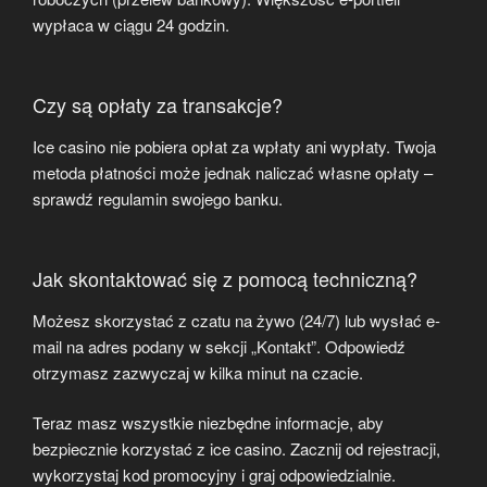
wypłaca w ciągu 24 godzin.
Czy są opłaty za transakcje?
Ice casino nie pobiera opłat za wpłaty ani wypłaty. Twoja
metoda płatności może jednak naliczać własne opłaty –
sprawdź regulamin swojego banku.
Jak skontaktować się z pomocą techniczną?
Możesz skorzystać z czatu na żywo (24/7) lub wysłać e-
mail na adres podany w sekcji „Kontakt”. Odpowiedź
otrzymasz zazwyczaj w kilka minut na czacie.
Teraz masz wszystkie niezbędne informacje, aby
bezpiecznie korzystać z ice casino. Zacznij od rejestracji,
wykorzystaj kod promocyjny i graj odpowiedzialnie.