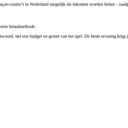
raçao‑casino’s in Nederland mogelijk als inkomen worden belast – raadp
kozen betaalmethode.
rd, stel een budget en geniet van het spel. De beste ervaring krijg je d