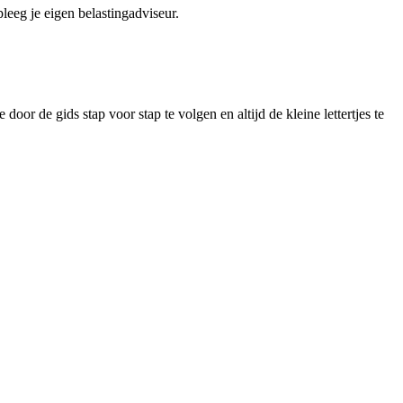
leeg je eigen belastingadviseur.
oor de gids stap voor stap te volgen en altijd de kleine lettertjes te