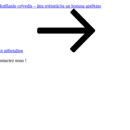
kstīšanās ceļvedis – ātra reģistrācija un bonusa aprēķins
t uitbetaling
ontactez nous !