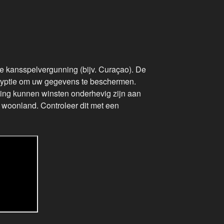
e kansspelvergunning (bijv. Curaçao). De
ryptie om uw gegevens te beschermen.
ning kunnen winsten onderhevig zijn aan
 woonland. Controleer dit met een