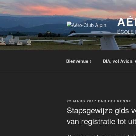
Aller
au
AÉ
contenu
principal
ÉCOLE D
Bienvenue !
BIA, vol Avion, 
PUBLIÉ
22 MARS 2017
PAR
CDERENNE
LE
Stapsgewijze gids v
van registratie tot ui