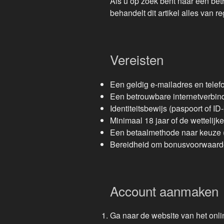
Als u op zoek bent naar een be
behandelt dit artikel alles van re
Vereisten
Een geldig e-mailadres en tele
Een betrouwbare internetverbin
Identiteitsbewijs (paspoort of ID
Minimaal 18 jaar of de wettelijke 
Een betaalmethode naar keuze (cr
Bereidheid om bonusvoorwaarde
Account aanmaken
Ga naar de website van het onli