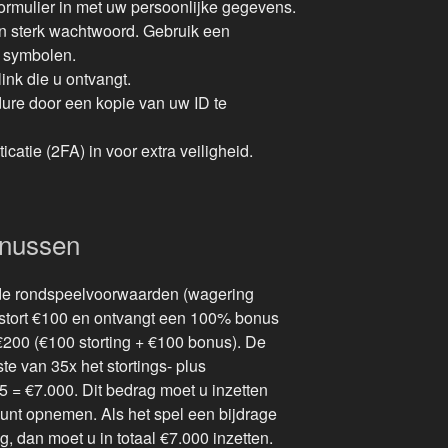
 formulier in met uw persoonlijke gegevens.
n sterk wachtwoord. Gebruik een
n symbolen.
ink die u ontvangt.
ure door een kopie van uw ID te
catie (2FA) in voor extra veiligheid.
onussen
de rondspeelvoorwaarden (wagering
u stort €100 en ontvangt een 100% bonus
 €200 (€100 storting + €100 bonus). De
e van 35x het stortings- plus
 = €7.000. Dit bedrag moet u inzetten
kunt opnemen. Als het spel een bijdrage
, dan moet u in totaal €7.000 inzetten.