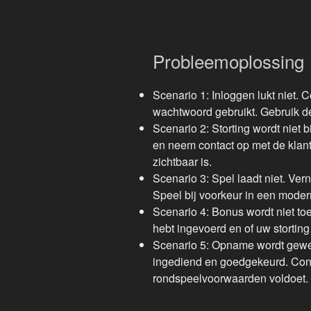
Probleemoplossing
Scenario 1: Inloggen lukt niet. C
wachtwoord gebruikt. Gebruik de
Scenario 2: Storting wordt niet
en neem contact op met de klant
zichtbaar is.
Scenario 3: Spel laadt niet. Ve
Speel bij voorkeur in een moder
Scenario 4: Bonus wordt niet t
hebt ingevoerd en of uw storting
Scenario 5: Opname wordt gewei
ingediend en goedgekeurd. Cont
rondspeelvoorwaarden voldoet.