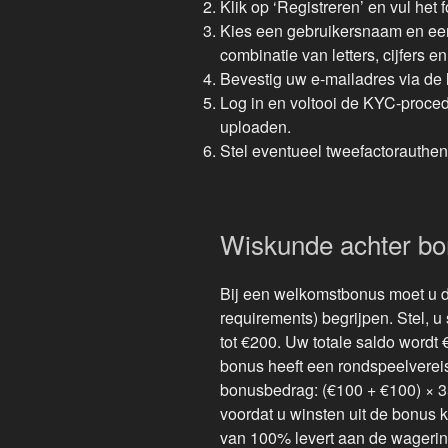
Klik op ‘Registreren’ en vul het
Kies een gebruikersnaam en ee
combinatie van letters, cijfers e
Bevestig uw e-mailadres via de l
Log in en voltooi de KYC-proced
uploaden.
Stel eventueel tweefactorauthenti
Wiskunde achter b
Bij een welkomstbonus moet u 
requirements) begrijpen. Stel, 
tot €200. Uw totale saldo wordt
bonus heeft een rondspeelvereist
bonusbedrag: (€100 + €100) × 35
voordat u winsten uit de bonus 
van 100% levert aan de wagering