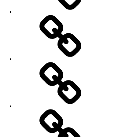
Tarifs
Contact
Actualités