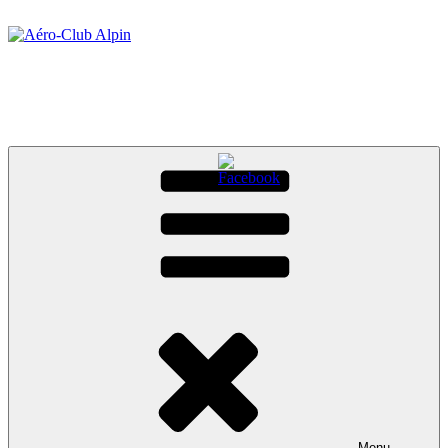
Aller
au
contenu
Aéro-Club Alpin
principal
ÉCOLE DE PILOTAGE & VOLS DECOUVERTE – Aérodrome
de Gap Tallard – Hautes-Alpes
Menu