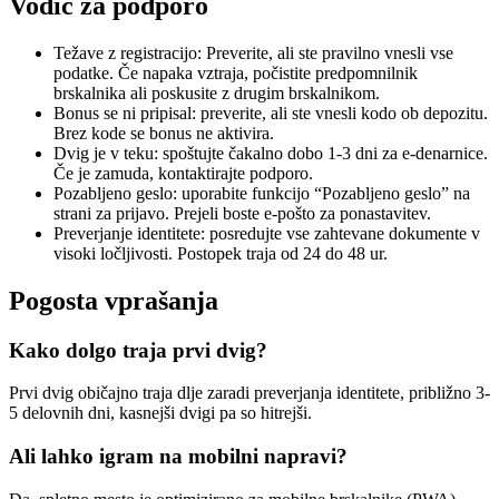
Vodič za podporo
Težave z registracijo: Preverite, ali ste pravilno vnesli vse
podatke. Če napaka vztraja, počistite predpomnilnik
brskalnika ali poskusite z drugim brskalnikom.
Bonus se ni pripisal: preverite, ali ste vnesli kodo ob depozitu.
Brez kode se bonus ne aktivira.
Dvig je v teku: spoštujte čakalno dobo 1-3 dni za e-denarnice.
Če je zamuda, kontaktirajte podporo.
Pozabljeno geslo: uporabite funkcijo “Pozabljeno geslo” na
strani za prijavo. Prejeli boste e-pošto za ponastavitev.
Preverjanje identitete: posredujte vse zahtevane dokumente v
visoki ločljivosti. Postopek traja od 24 do 48 ur.
Pogosta vprašanja
Kako dolgo traja prvi dvig?
Prvi dvig običajno traja dlje zaradi preverjanja identitete, približno 3-
5 delovnih dni, kasnejši dvigi pa so hitrejši.
Ali lahko igram na mobilni napravi?