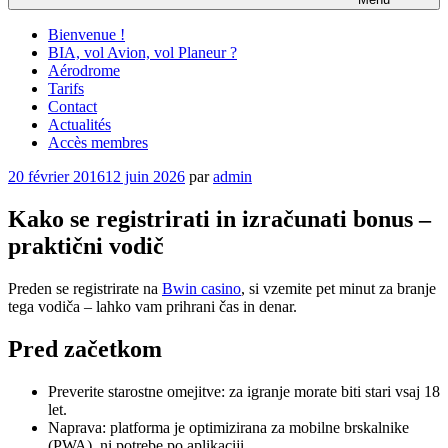
Bienvenue !
BIA, vol Avion, vol Planeur ?
Aérodrome
Tarifs
Contact
Actualités
Accès membres
Publié
20 février 2016
12 juin 2026
par
admin
le
Kako se registrirati in izračunati bonus –
praktični vodič
Preden se registrirate na
Bwin casino
, si vzemite pet minut za branje
tega vodiča – lahko vam prihrani čas in denar.
Pred začetkom
Preverite starostne omejitve: za igranje morate biti stari vsaj 18
let.
Naprava: platforma je optimizirana za mobilne brskalnike
(PWA), ni potrebe po aplikaciji.