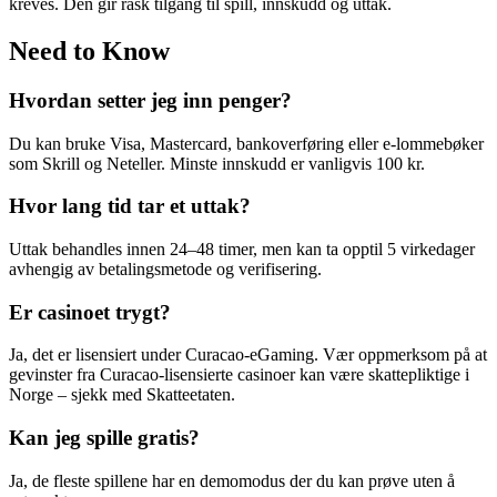
kreves. Den gir rask tilgang til spill, innskudd og uttak.
Need to Know
Hvordan setter jeg inn penger?
Du kan bruke Visa, Mastercard, bankoverføring eller e-lommebøker
som Skrill og Neteller. Minste innskudd er vanligvis 100 kr.
Hvor lang tid tar et uttak?
Uttak behandles innen 24–48 timer, men kan ta opptil 5 virkedager
avhengig av betalingsmetode og verifisering.
Er casinoet trygt?
Ja, det er lisensiert under Curacao-eGaming. Vær oppmerksom på at
gevinster fra Curacao-lisensierte casinoer kan være skattepliktige i
Norge – sjekk med Skatteetaten.
Kan jeg spille gratis?
Ja, de fleste spillene har en demomodus der du kan prøve uten å