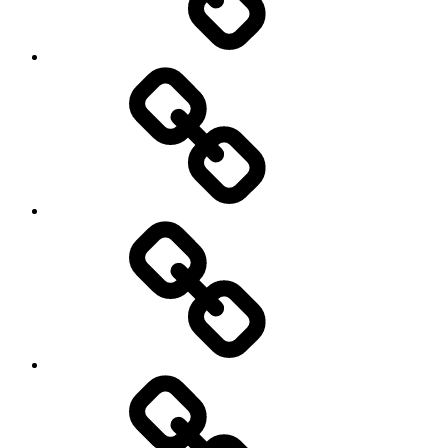
Tarifs
Contact
Actualités