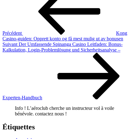
de
l’article
Précédent
Kong
Casino-guiden: Opprett konto og få mest mulig ut av bonusen
Article
Suivant
Der Umfassende Spinanga Casino Leitfaden: Bonus-
suivant
Kalkulation, Login-Problemlösung und Sicherheitsanalyse –
Experten-Handbuch
Info ! L’aéroclub cherche un instructeur vol à voile
bénévole. contactez nous !
Étiquettes