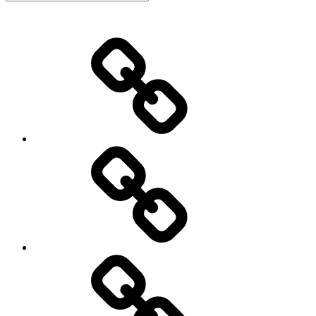
récents
et
archives
Bienvenue
!
BIA,
vol
Avion,
vol
Planeur
?
Aérodrome