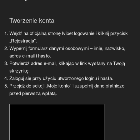
Tworzenie konta
Wejdź na oficjalną stronę
Ivibet logowanie
i kliknij przycisk
„Rejestracja”.
Wypełnij formularz danymi osobowymi – imię, nazwisko,
adres e-mail i hasło.
Potwierdź adres e-mail, klikając w link wysłany na Twoją
skrzynkę.
Zaloguj się przy użyciu utworzonego loginu i hasła.
Przejdź do sekcji „Moje konto” i uzupełnij dane płatnicze
przed pierwszą wpłatą.