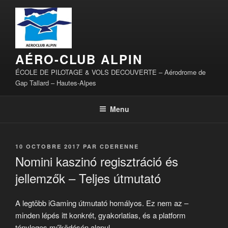
Aller
au
contenu
principal
AÉRO-CLUB ALPIN
ÉCOLE DE PILOTAGE & VOLS DECOUVERTE – Aérodrome de
Gap Tallard – Hautes-Alpes
Menu
PUBLIÉ
10 OCTOBRE 2017
PAR
CDERENNE
LE
Nomini kaszinó regisztráció és
jellemzők – Teljes útmutató
A legtöbb iGaming útmutató homályos. Ez nem az –
minden lépés itt konkrét, gyakorlatias, és a platform
tényleges működésén alapul.