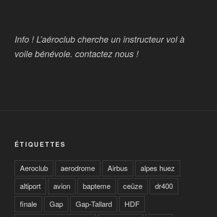
Info ! L’aéroclub cherche un instructeur vol à
voile bénévole. contactez nous !
ÉTIQUETTES
Aeroclub
aerodrome
Airbus
alpes huez
altiport
avion
bapteme
ceüze
dr400
finale
Gap
Gap-Tallard
HDF