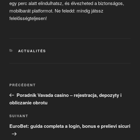
egy perc alatt elindulhatsz, és élvezheted a biztonságos,
mobilbarát platformot. Ne feledd: mindig játssz
felelősségteljesen!
CATÉGORIES
ACTUALITÉS
Navigation
Article
PRÉCÉDENT
de
précédent
Poradnik Vavada casino – rejestracja, depozyty i
l’article
obliczanie obrotu
Article
SUIVANT
suivant
EuroBet: guida completa a login, bonus e prelievi sicuri