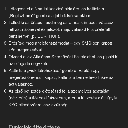
Látogass el a
Nomini kaszinó
oldalára, és kattints a
„Regisztráció” gombra a jobb felső sarokban.
Töltsd ki az űrlapot: add meg az e-mail címedet, válassz
felhasználónevet és jelszót, majd válaszd ki a preferált
pénznemet (pl. EUR, HUF).
Erősítsd meg a telefonszámodat – egy SMS-ben kapott
kód megadásával.
Olvasd el az Általános Szerződési Feltételeket, és pipáld ki
az elfogadó négyzetet.
Kattints a „Fiók létrehozása” gombra. Ezután egy
megerősítő e-mailt kapsz; kattints a benne lévő linkre az
aktiváláshoz.
Az első befizetés előtt töltsd fel a személyes adataidat
(név, cím) a fiókbeállításokban, mert a kifizetés előtt úgyis
KYC-ellenőrzésre lesz szükség.
Funkciók áttekintése