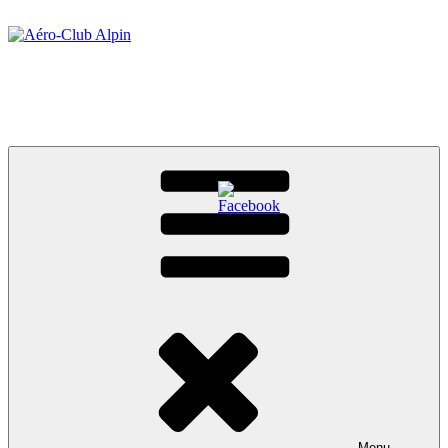
Aller
au
contenu
Aéro-Club Alpin
principal
ÉCOLE DE PILOTAGE & VOLS DECOUVERTE – Aérodrome
de Gap Tallard – Hautes-Alpes
Menu