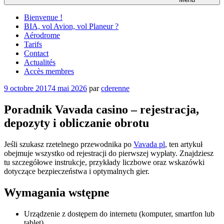
Bienvenue !
BIA, vol Avion, vol Planeur ?
Aérodrome
Tarifs
Contact
Actualités
Accès membres
Publié
9 octobre 2017
4 mai 2026
par
cderenne
le
Poradnik Vavada casino – rejestracja,
depozyty i obliczanie obrotu
Jeśli szukasz rzetelnego przewodnika po
Vavada pl
, ten artykuł
obejmuje wszystko od rejestracji do pierwszej wypłaty. Znajdziesz
tu szczegółowe instrukcje, przykłady liczbowe oraz wskazówki
dotyczące bezpieczeństwa i optymalnych gier.
Wymagania wstępne
Urządzenie z dostępem do internetu (komputer, smartfon lub
tablet).