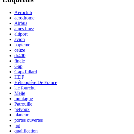
Aeroclub
aerodrome
Airbus
alpes huez
altiport
avion
bapteme
ceüze
dr400
finale
Gap
Gap-Tallard
HDF
Hélicoptère De France
lac fourchu
Meije
montagne
Patrouille
pelvoux
planeur
portes ouvertes
ppl
qualification