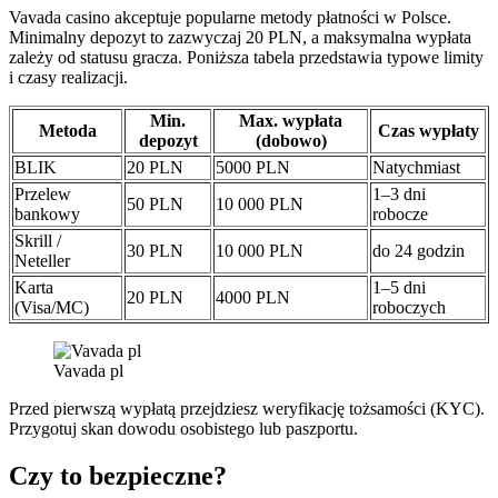
Vavada casino akceptuje popularne metody płatności w Polsce.
Minimalny depozyt to zazwyczaj 20 PLN, a maksymalna wypłata
zależy od statusu gracza. Poniższa tabela przedstawia typowe limity
i czasy realizacji.
Min.
Max. wypłata
Metoda
Czas wypłaty
depozyt
(dobowo)
BLIK
20 PLN
5000 PLN
Natychmiast
Przelew
1–3 dni
50 PLN
10 000 PLN
bankowy
robocze
Skrill /
30 PLN
10 000 PLN
do 24 godzin
Neteller
Karta
1–5 dni
20 PLN
4000 PLN
(Visa/MC)
roboczych
Vavada pl
Przed pierwszą wypłatą przejdziesz weryfikację tożsamości (KYC).
Przygotuj skan dowodu osobistego lub paszportu.
Czy to bezpieczne?