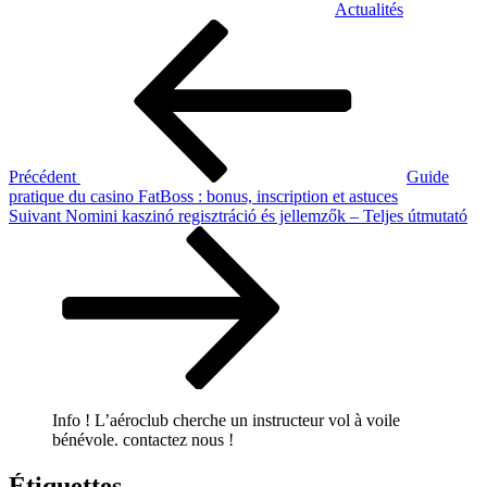
Actualités
Navigation
Article
précédent
de
l’article
Précédent
Guide
pratique du casino FatBoss : bonus, inscription et astuces
Article
Suivant
Nomini kaszinó regisztráció és jellemzők – Teljes útmutató
suivant
Info ! L’aéroclub cherche un instructeur vol à voile
bénévole. contactez nous !
Étiquettes