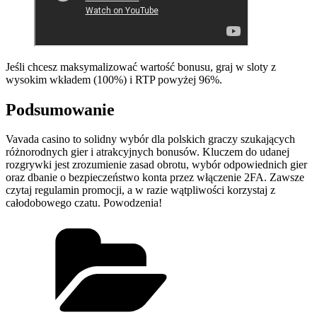
Jeśli chcesz maksymalizować wartość bonusu, graj w sloty z
wysokim wkładem (100%) i RTP powyżej 96%.
Podsumowanie
Vavada casino to solidny wybór dla polskich graczy szukających
różnorodnych gier i atrakcyjnych bonusów. Kluczem do udanej
rozgrywki jest zrozumienie zasad obrotu, wybór odpowiednich gier
oraz dbanie o bezpieczeństwo konta przez włączenie 2FA. Zawsze
czytaj regulamin promocji, a w razie wątpliwości korzystaj z
całodobowego czatu. Powodzenia!
Catégories