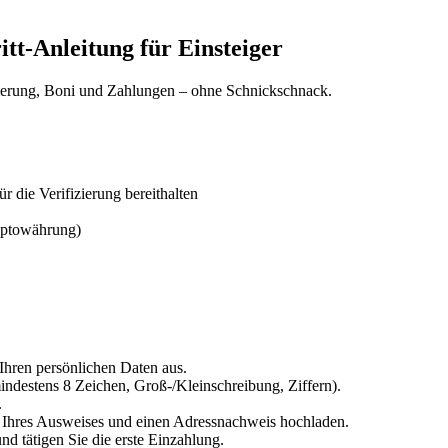
itt-Anleitung für Einsteiger
ifizierung, Boni und Zahlungen – ohne Schnickschnack.
 die Verifizierung bereithalten
yptowährung)
 Ihren persönlichen Daten aus.
ndestens 8 Zeichen, Groß‑/Kleinschreibung, Ziffern).
.
e Ihres Ausweises und einen Adressnachweis hochladen.
 tätigen Sie die erste Einzahlung.