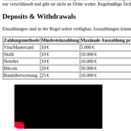
nur verschlüsselt und gibt sie nicht an Dritte weiter. Regelmäßige Si
Deposits & Withdrawals
Einzahlungen sind in der Regel sofort verfügbar, Auszahlungen könn
Zahlungsmethode
Mindesteinzahlung
Maximale Auszahlung pr
Visa/Mastercard
10 €
5.000 €
Skrill
10 €
10.000 €
Neteller
10 €
10.000 €
Bitcoin
20 €
50.000 €
Banküberweisung
25 €
10.000 €