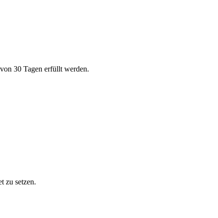
 von 30 Tagen erfüllt werden.
t zu setzen.