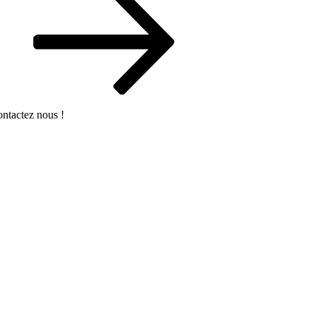
ontactez nous !