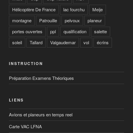
Hélicoptère De France
lac fourchu
Meije
montagne
Patrouille
pelvoux
planeur
portes ouvertes
ppl
qualification
salette
soleil
Tallard
Valgaudemar
vol
écrins
INSTRUCTION
Préparation Examens Théoriques
LIENS
Avions et planeurs en temps reel
Carte VAC LFNA