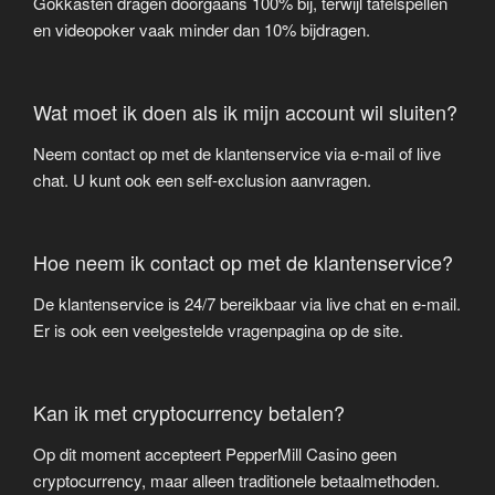
Gokkasten dragen doorgaans 100% bij, terwijl tafelspellen
en videopoker vaak minder dan 10% bijdragen.
Wat moet ik doen als ik mijn account wil sluiten?
Neem contact op met de klantenservice via e-mail of live
chat. U kunt ook een self-exclusion aanvragen.
Hoe neem ik contact op met de klantenservice?
De klantenservice is 24/7 bereikbaar via live chat en e-mail.
Er is ook een veelgestelde vragenpagina op de site.
Kan ik met cryptocurrency betalen?
Op dit moment accepteert PepperMill Casino geen
cryptocurrency, maar alleen traditionele betaalmethoden.