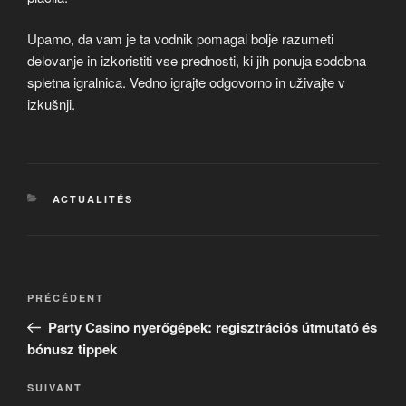
Upamo, da vam je ta vodnik pomagal bolje razumeti
delovanje in izkoristiti vse prednosti, ki jih ponuja sodobna
spletna igralnica. Vedno igrajte odgovorno in uživajte v
izkušnji.
CATÉGORIES
ACTUALITÉS
Navigation
Article
PRÉCÉDENT
de
précédent
Party Casino nyerőgépek: regisztrációs útmutató és
l’article
bónusz tippek
Article
SUIVANT