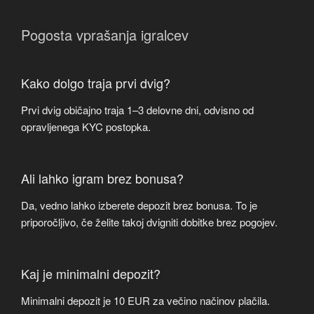
Pogosta vprašanja igralcev
Kako dolgo traja prvi dvig?
Prvi dvig običajno traja 1–3 delovne dni, odvisno od
opravljenega KYC postopka.
Ali lahko igram brez bonusa?
Da, vedno lahko izberete depozit brez bonusa. To je
priporočljivo, če želite takoj dvigniti dobitke brez pogojev.
Kaj je minimalni depozit?
Minimalni depozit je 10 EUR za večino načinov plačila.