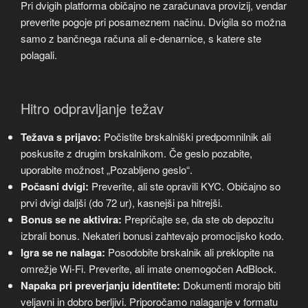
Pri dvigih platforma običajno ne zaračunava provizij, vendar
preverite pogoje pri posameznem načinu. Dvigila so možna
samo z bančnega računa ali e-denarnice, s katere ste
polagali.
Hitro odpravljanje težav
Težava s prijavo:
Počistite brskalniški predpomnilnik ali
poskusite z drugim brskalnikom. Če geslo pozabite,
uporabite možnost „Pozabljeno geslo“.
Počasni dvigi:
Preverite, ali ste opravili KYC. Običajno so
prvi dvigi daljši (do 72 ur), kasnejši pa hitrejši.
Bonus se ne aktivira:
Prepričajte se, da ste ob depozitu
izbrali bonus. Nekateri bonusi zahtevajo promocijsko kodo.
Igra se ne nalaga:
Posodobite brskalnik ali preklopite na
omrežje Wi-Fi. Preverite, ali imate onemogočen AdBlock.
Napaka pri preverjanju identitete:
Dokumenti morajo biti
veljavni in dobro berljivi. Priporočamo nalaganje v formatu