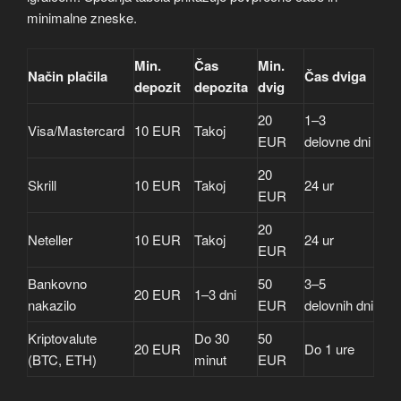
minimalne zneske.
Min.
Čas
Min.
Način plačila
Čas dviga
depozit
depozita
dvig
20
1–3
Visa/Mastercard
10 EUR
Takoj
EUR
delovne dni
20
Skrill
10 EUR
Takoj
24 ur
EUR
20
Neteller
10 EUR
Takoj
24 ur
EUR
Bankovno
50
3–5
20 EUR
1–3 dni
nakazilo
EUR
delovnih dni
Kriptovalute
Do 30
50
20 EUR
Do 1 ure
(BTC, ETH)
minut
EUR