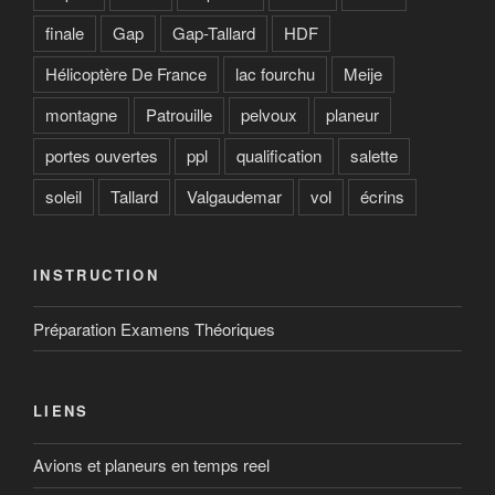
finale
Gap
Gap-Tallard
HDF
Hélicoptère De France
lac fourchu
Meije
montagne
Patrouille
pelvoux
planeur
portes ouvertes
ppl
qualification
salette
soleil
Tallard
Valgaudemar
vol
écrins
INSTRUCTION
Préparation Examens Théoriques
LIENS
Avions et planeurs en temps reel