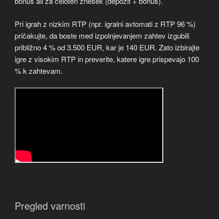
bonus ali za celoten znesek (depozit + bonus).
Pri igrah z nizkim RTP (npr. igralni avtomati z RTP 96 %)
pričakujte, da boste med izpolnjevanjem zahtev izgubili
približno 4 % od 3.500 EUR, kar je 140 EUR. Zato izbirajte
igre z visokim RTP in preverite, katere igre prispevajo 100
% k zahtevam.
Pregled varnosti