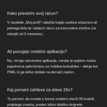
Kako preverim svoj račun?
V razdelek „Moj profil“ naložite kopijo osebne izkaznice ali
potnega lista ter nedavni račun za komunalne storitve (ne
starejši od 3 mesecev).
Ali ponujajo mobilno aplikacijo?
Ne, nimajo namenske aplikacije, vendar je spletno mesto
popolnoma optimizirano za mobilne brskalnike – deluje kot
PWA, ki ga lahko dodate na domači zaslon.
Kaj pomeni zahteva za stave 35x?
To pomeni, da morate z bonus sredstvi staviti 35-kratnik
prejetega zneska, preden lahko dobitke dvignete.