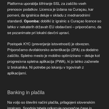
Platforma uporablja šifriranje SSL za zaščito vseh
prenosov podatkov. Licenca je izdana na Curaçau, kar
pomeni, da igralnica deluje v skladu z mednarodnimi
standardi.
Opomba:
dobitki iz igralnic s Curaçao licence so
lahko v nekaterih državah EU obdavčeni – priporočamo, da
se pozanimate pri lokalni davčni upravi.
Postopek KYC (preverjanje istovetnosti) je obvezen.
Priporočamo dvofaktorsko avtentikacijo (2FA) za dodatno
zaščito. Spletno mesto je mobilno optimizirano – deluje kot
progresivna spletna aplikacija (PWA), ki jo lahko zaženete
iz brskalnika. Ni potrebe po iskanju v trgovinah z
aplikacijami.
Banking in plačila
Na voljo so številni načini plačila, prilagojeni slovenskim
igralcem. Spodnja tabela prikazuje povprečne čase in