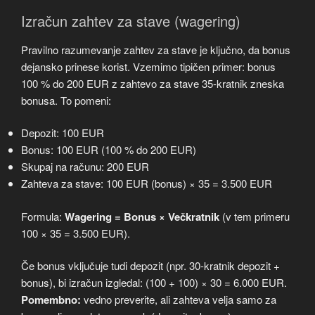
Izračun zahtev za stave (wagering)
Pravilno razumevanje zahtev za stave je ključno, da bonus
dejansko prinese korist. Vzemimo tipičen primer: bonus
100 % do 200 EUR z zahtevo za stave 35-kratnik zneska
bonusa. To pomeni:
Depozit: 100 EUR
Bonus: 100 EUR (100 % do 200 EUR)
Skupaj na računu: 200 EUR
Zahteva za stave: 100 EUR (bonus) × 35 = 3.500 EUR
Formula:
Wagering = Bonus × Večkratnik
(v tem primeru
100 × 35 = 3.500 EUR).
Če bonus vključuje tudi depozit (npr. 30-kratnik depozit +
bonus), bi izračun izgledal: (100 + 100) × 30 = 6.000 EUR.
Pomembno:
vedno preverite, ali zahteva velja samo za