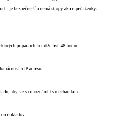
vod – je bezpečnejší a nemá stropy ako e‑peňaženky.
ektorých prípadoch to môže byť 48 hodín.
 domácnosť a IP adresu.
ladu, aby ste sa oboznámili s mechanikou.
cou dokladov.