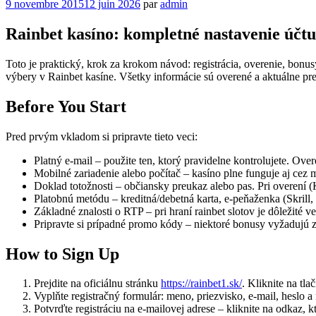
Publié
9 novembre 2015
12 juin 2026
par
admin
le
Rainbet kasíno: kompletné nastavenie účtu
Toto je praktický, krok za krokom návod: registrácia, overenie, bonus
výbery v Rainbet kasíne. Všetky informácie sú overené a aktuálne p
Before You Start
Pred prvým vkladom si pripravte tieto veci:
Platný e‑mail – použite ten, ktorý pravidelne kontrolujete. Over
Mobilné zariadenie alebo počítač – kasíno plne funguje aj cez
Doklad totožnosti – občiansky preukaz alebo pas. Pri overení
Platobnú metódu – kreditná/debetná karta, e‑peňaženka (Skrill,
Základné znalosti o RTP – pri hraní rainbet slotov je dôležité
Pripravte si prípadné promo kódy – niektoré bonusy vyžadujú za
How to Sign Up
Prejdite na oficiálnu stránku
https://rainbet1.sk/
. Kliknite na tl
Vyplňte registračný formulár: meno, priezvisko, e‑mail, heslo
Potvrďte registráciu na e‑mailovej adrese – kliknite na odkaz, k