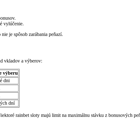
bonusov.
é vylúčenie.
o nie je spôsob zarábania peňazí.
d vkladov a výberov:
e výberu
é dni
n
n
ých dní
 Niektoré rainbet sloty majú limit na maximálnu stávku z bonusových peň