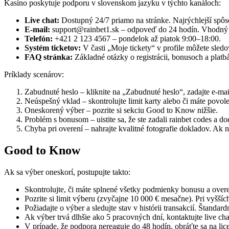
Kasíno poskytuje podporu v slovenskom jazyku v týchto kanáloch:
Live chat:
Dostupný 24/7 priamo na stránke. Najrýchlejší spô
E‑mail:
support@rainbet1.sk – odpoveď do 24 hodín. Vhodný 
Telefón:
+421 2 123 4567 – pondelok až piatok 9:00–18:00.
Systém ticketov:
V časti „Moje tickety“ v profile môžete sledo
FAQ stránka:
Základné otázky o registrácii, bonusoch a platb
Príklady scenárov:
Zabudnuté heslo – kliknite na „Zabudnuté heslo“, zadajte e‑mail
Neúspešný vklad – skontrolujte limit karty alebo či máte povol
Oneskorený výber – pozrite si sekciu Good to Know nižšie.
Problém s bonusom – uistite sa, že ste zadali rainbet codes a d
Chyba pri overení – nahrajte kvalitné fotografie dokladov. Ak 
Good to Know
Ak sa výber oneskorí, postupujte takto:
Skontrolujte, či máte splnené všetky podmienky bonusu a ove
Pozrite si limit výberu (zvyčajne 10 000 € mesačne). Pri vyšš
Požiadajte o výber a sledujte stav v histórii transakcií. Štanda
Ak výber trvá dlhšie ako 5 pracovných dní, kontaktujte live cha
V prípade, že podpora nereaguje do 48 hodín, obráťte sa na l