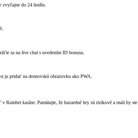
je zvyčajne do 24 hodín.
R.
ráťte sa na live chat s uvedením ID bonusu.
e si ju pridať na domovskú obrazovku ako PWA.
v Rainbet kasíne. Pamätajte, že hazardné hry sú rizikové a mali by st