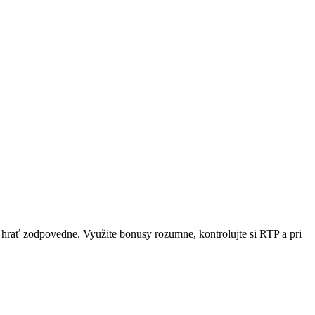
e hrať zodpovedne. Využite bonusy rozumne, kontrolujte si RTP a pri