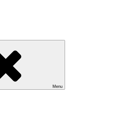
 Tallard – Hautes-Alpes
Menu