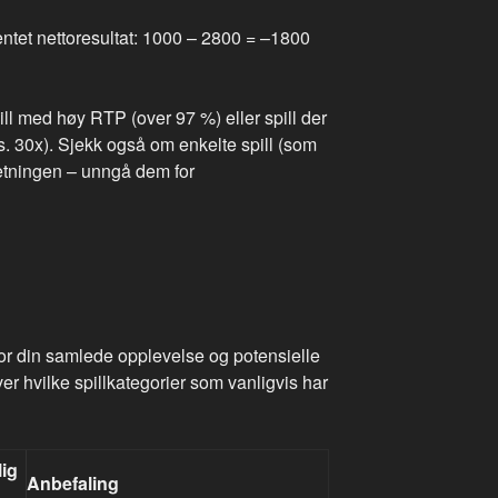
tet nettoresultat: 1000 – 2800 = –1800
pill med høy RTP (over 97 %) eller spill der
s. 30x). Sjekk også om enkelte spill (som
setningen – unngå dem for
 for din samlede opplevelse og potensielle
er hvilke spillkategorier som vanligvis har
ig
Anbefaling