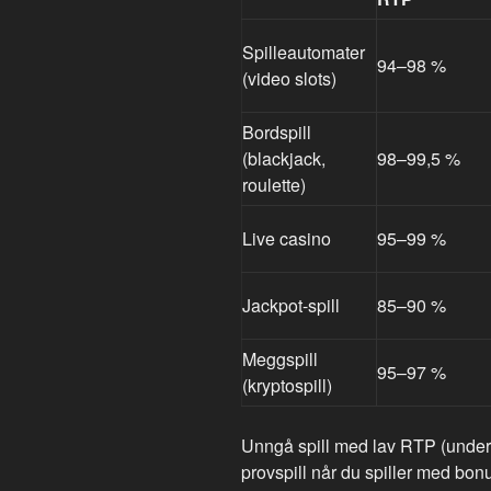
Spilleautomater
94–98 %
(video slots)
Bordspill
(blackjack,
98–99,5 %
roulette)
Live casino
95–99 %
Jackpot-spill
85–90 %
Meggspill
95–97 %
(kryptospill)
Unngå spill med lav RTP (under 
provspill når du spiller med bon