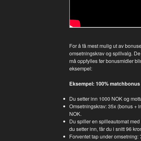
For å få mest mulig ut av bonus
omsetningskrav og spillvalg. De
må oppfylles før bonusmidler blir
eksempel:
Eksempel: 100% matchbonus 
Du setter inn 1000 NOK og mott
Omsetningskrav: 35x (bonus + i
NOK.
Du spiller en spilleautomat med 
du setter inn, får du i snitt 96 kro
Forventet tap under omsetning: 