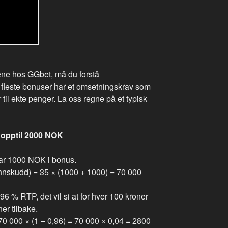
ene hos GGbet, må du forstå
 fleste bonuser har et omsetningskrav som
 til ekte penger. La oss regne på et typisk
opptil 2000 NOK
ar 1000 NOK i bonus.
nnskudd) = 35 × (1000 + 1000) = 70 000
96 % RTP, det vil si at for hver 100 kroner
ner tilbake.
70 000 × (1 – 0,96) = 70 000 × 0,04 = 2800