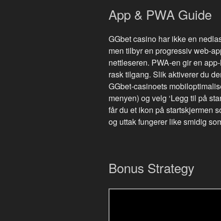
App & PWA Guide
GGbet casino har ikke en nedlas
men tilbyr en progressiv web-ap
nettleseren. PWA-en gir en app
rask tilgang. Slik aktiverer du d
GGbet-casinoets mobiloptimalise
menyen) og velg ‘Legg til på sta
får du et ikon på startskjermen 
og uttak fungerer like smidig so
Bonus Strategy