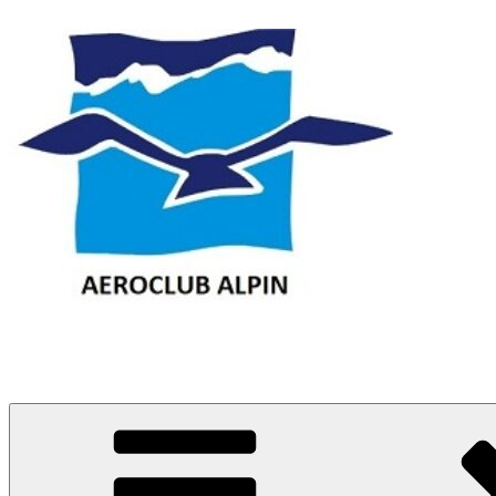
Aller
au
contenu
principal
Aéro-Club Alpin
ÉCOLE DE PILOTAGE & VOLS DECOUVERTE – Aérodrome de Gap