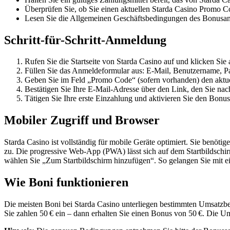
Überprüfen Sie, ob Sie einen aktuellen Starda Casino Promo Co
Lesen Sie die Allgemeinen Geschäftsbedingungen des Bonusan
Schritt-für-Schritt-Anmeldung
Rufen Sie die Startseite von Starda Casino auf und klicken Sie 
Füllen Sie das Anmeldeformular aus: E‑Mail, Benutzername, 
Geben Sie im Feld „Promo Code“ (sofern vorhanden) den aktuell
Bestätigen Sie Ihre E‑Mail-Adresse über den Link, den Sie na
Tätigen Sie Ihre erste Einzahlung und aktivieren Sie den Bonu
Mobiler Zugriff und Browser
Starda Casino ist vollständig für mobile Geräte optimiert. Sie benö
zu. Die progressive Web‑App (PWA) lässt sich auf dem Startbildschir
wählen Sie „Zum Startbildschirm hinzufügen“. So gelangen Sie mit e
Wie Boni funktionieren
Die meisten Boni bei Starda Casino unterliegen bestimmten Umsatz
Sie zahlen 50 € ein – dann erhalten Sie einen Bonus von 50 €. Die 