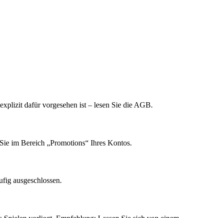
plizit dafür vorgesehen ist – lesen Sie die AGB.
 Sie im Bereich „Promotions“ Ihres Kontos.
ufig ausgeschlossen.