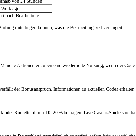
erhalb von 24 Stunden
 Werktage
ort nach Bearbeitung
rüfung unterliegen können, was die Bearbeitungszeit verlängert.
. Manche Aktionen erlauben eine wiederholte Nutzung, wenn der Code ex
verfällt der Bonusanspruch. Informationen zu aktuellen Codes erhalten
k oder Roulette oft nur 10–20 % beitragen. Live Casino‑Spiele sind hä