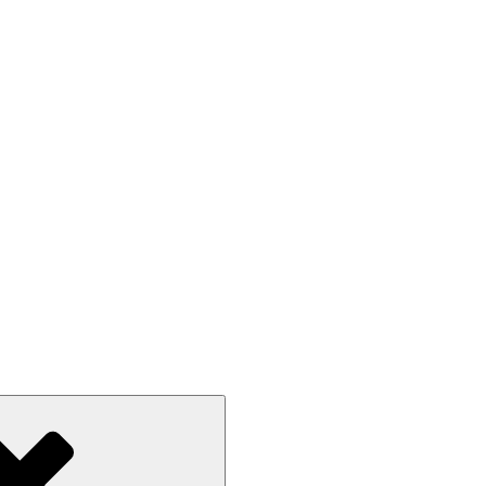
 Tallard – Hautes-Alpes