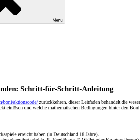
Menu
den: Schritt-für-Schritt-Anleitung
om/boni/aktionscode/
zurückkehren, dieser Leitfaden behandelt die wese
ekt einlösen und welche mathematischen Bedingungen hinter den Boni 
ücksspiele erreicht haben (in Deutschland 18 Jahre).
asino akzeptiert wird (z. B. Kreditkarte, E‑Wallet oder Kryptowährung).