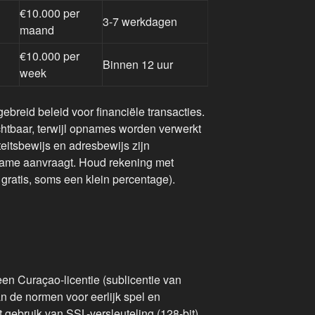
€10.000 per
3-7 werkdagen
maand
€10.000 per
Binnen 12 uur
week
gebreid beleid voor financiële transacties.
ichtbaar, terwijl opnames worden verwerkt
iteitsbewijs en adresbewijs zijn
ame aanvraagt. Houd rekening met
ratis, soms een klein percentage).
een Curaçao-licentie (sublicentie van
n de normen voor eerlijk spel en
 gebruik van SSL-versleuteling (128-bit)