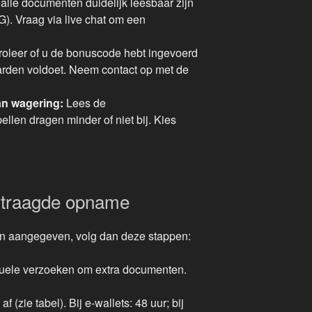
alle documenten duidelijk leesbaar zijn
G). Vraag via live chat om een
oleer of u de bonuscode hebt ingevoerd
arden voldoet. Neem contact op met de
an wagering:
Lees de
len dragen minder of niet bij. Kies
ertraagde opname
an aangegeven, volg dan deze stappen:
tuele verzoeken om extra documenten.
f (zie tabel). Bij e-wallets: 48 uur; bij