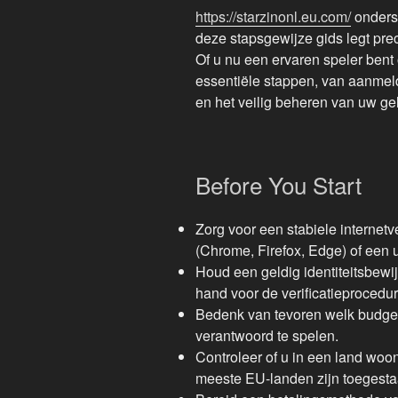
https://starzinonl.eu.com/
ondersc
deze stapsgewijze gids legt preci
Of u nu een ervaren speler bent o
essentiële stappen, van aanmel
en het veilig beheren van uw ge
Before You Start
Zorg voor een stabiele interne
(Chrome, Firefox, Edge) of een 
Houd een geldig identiteitsbewijs
hand voor de verificatieprocedur
Bedenk van tevoren welk budget 
verantwoord te spelen.
Controleer of u in een land woon
meeste EU-landen zijn toegesta