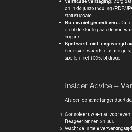
Verificatie vertraging:
Zorg dat 
en in de juiste indeling (PDF/JP
statusupdate.
Bonus niet gecrediteerd:
Contr
en of de storting aan de voorwa
support.
Spel wordt niet toegevoegd a
bonusvoorwaarden; sommige spel
spellen met 100% bijdrage.
Insider Advice – V
Als een opname langer duurt d
Controleer uw e-mail voor even
Reageer binnen 24 uur.
Wacht de initiële verwerkingstijd a