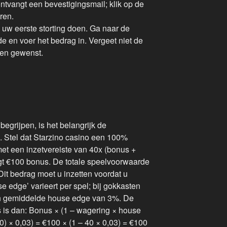
ntvangt een bevestigingsmail; klik op de
ren.
n uw eerste storting doen. Ga naar de
e en voer het bedrag in. Vergeet niet de
ien gewenst.
grijpen, is het belangrijk de
. Stel dat Starzino casino een 100%
et een inzetvereiste van 40x (bonus +
angt €100 bonus. De totale speelvoorwaarde
Dit bedrag moet u inzetten voordat u
 edge’ varieert per spel; bij gokkasten
en gemiddelde house edge van 3%. De
is dan: Bonus × (1 – wagering × house
) × 0,03) = €100 × (1 – 40 × 0,03) = €100