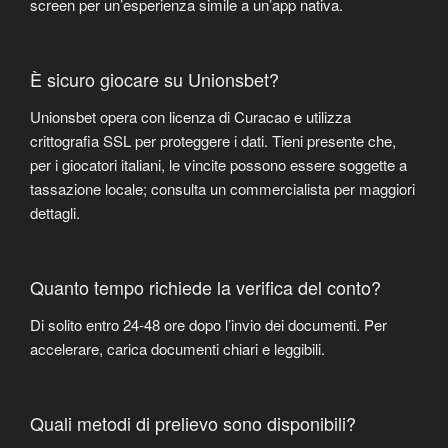
screen per un’esperienza simile a un’app nativa.
È sicuro giocare su Unionsbet?
Unionsbet opera con licenza di Curacao e utilizza
crittografia SSL per proteggere i dati. Tieni presente che,
per i giocatori italiani, le vincite possono essere soggette a
tassazione locale; consulta un commercialista per maggiori
dettagli.
Quanto tempo richiede la verifica del conto?
Di solito entro 24-48 ore dopo l’invio dei documenti. Per
accelerare, carica documenti chiari e leggibili.
Quali metodi di prelievo sono disponibili?