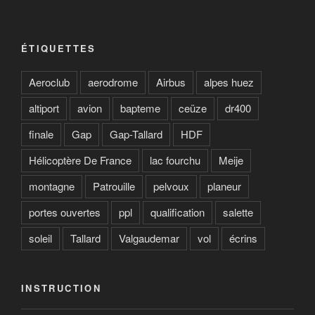
ÉTIQUETTES
Aeroclub
aerodrome
Airbus
alpes huez
altiport
avion
bapteme
ceüze
dr400
finale
Gap
Gap-Tallard
HDF
Hélicoptère De France
lac fourchu
Meije
montagne
Patrouille
pelvoux
planeur
portes ouvertes
ppl
qualification
salette
soleil
Tallard
Valgaudemar
vol
écrins
INSTRUCTION