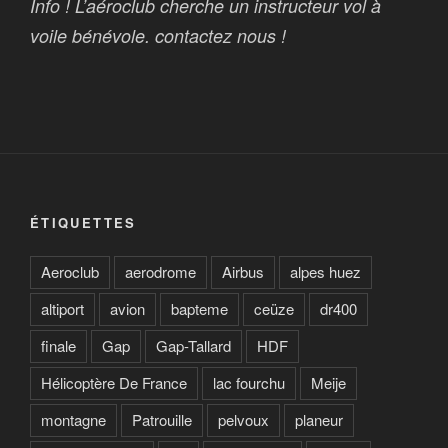
Info ! L’aéroclub cherche un instructeur vol à
voile bénévole. contactez nous !
ÉTIQUETTES
Aeroclub
aerodrome
Airbus
alpes huez
altiport
avion
bapteme
ceüze
dr400
finale
Gap
Gap-Tallard
HDF
Hélicoptère De France
lac fourchu
Meije
montagne
Patrouille
pelvoux
planeur