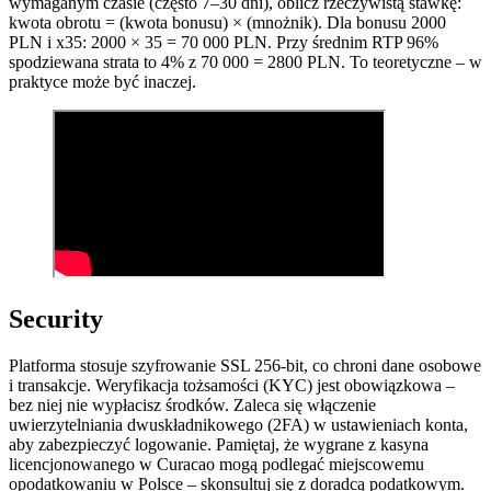
wymaganym czasie (często 7–30 dni), oblicz rzeczywistą stawkę:
kwota obrotu = (kwota bonusu) × (mnożnik). Dla bonusu 2000
PLN i x35: 2000 × 35 = 70 000 PLN. Przy średnim RTP 96%
spodziewana strata to 4% z 70 000 = 2800 PLN. To teoretyczne – w
praktyce może być inaczej.
Security
Platforma stosuje szyfrowanie SSL 256-bit, co chroni dane osobowe
i transakcje. Weryfikacja tożsamości (KYC) jest obowiązkowa –
bez niej nie wypłacisz środków. Zaleca się włączenie
uwierzytelniania dwuskładnikowego (2FA) w ustawieniach konta,
aby zabezpieczyć logowanie. Pamiętaj, że wygrane z kasyna
licencjonowanego w Curacao mogą podlegać miejscowemu
opodatkowaniu w Polsce – skonsultuj się z doradcą podatkowym.