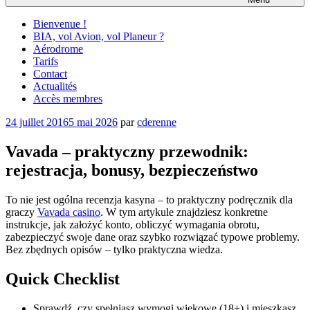
Bienvenue !
BIA, vol Avion, vol Planeur ?
Aérodrome
Tarifs
Contact
Actualités
Accès membres
Publié
24 juillet 2016
5 mai 2026
par
cderenne
le
Vavada – praktyczny przewodnik:
rejestracja, bonusy, bezpieczeństwo
To nie jest ogólna recenzja kasyna – to praktyczny podręcznik dla
graczy
Vavada casino
. W tym artykule znajdziesz konkretne
instrukcje, jak założyć konto, obliczyć wymagania obrotu,
zabezpieczyć swoje dane oraz szybko rozwiązać typowe problemy.
Bez zbędnych opisów – tylko praktyczna wiedza.
Quick Checklist
Sprawdź, czy spełniasz wymogi wiekowe (18+) i mieszkasz