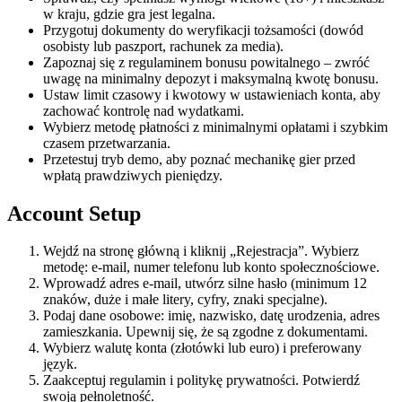
w kraju, gdzie gra jest legalna.
Przygotuj dokumenty do weryfikacji tożsamości (dowód
osobisty lub paszport, rachunek za media).
Zapoznaj się z regulaminem bonusu powitalnego – zwróć
uwagę na minimalny depozyt i maksymalną kwotę bonusu.
Ustaw limit czasowy i kwotowy w ustawieniach konta, aby
zachować kontrolę nad wydatkami.
Wybierz metodę płatności z minimalnymi opłatami i szybkim
czasem przetwarzania.
Przetestuj tryb demo, aby poznać mechanikę gier przed
wpłatą prawdziwych pieniędzy.
Account Setup
Wejdź na stronę główną i kliknij „Rejestracja”. Wybierz
metodę: e-mail, numer telefonu lub konto społecznościowe.
Wprowadź adres e-mail, utwórz silne hasło (minimum 12
znaków, duże i małe litery, cyfry, znaki specjalne).
Podaj dane osobowe: imię, nazwisko, datę urodzenia, adres
zamieszkania. Upewnij się, że są zgodne z dokumentami.
Wybierz walutę konta (złotówki lub euro) i preferowany
język.
Zaakceptuj regulamin i politykę prywatności. Potwierdź
swoją pełnoletność.