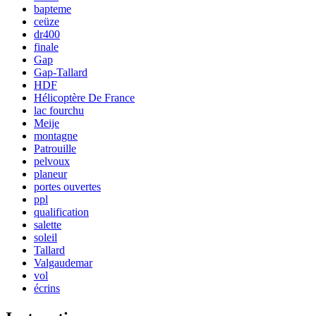
bapteme
ceüze
dr400
finale
Gap
Gap-Tallard
HDF
Hélicoptère De France
lac fourchu
Meije
montagne
Patrouille
pelvoux
planeur
portes ouvertes
ppl
qualification
salette
soleil
Tallard
Valgaudemar
vol
écrins