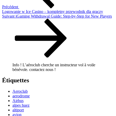
Précédent
Logowanie w Ice Casino – kompletny przewodnik dla graczy
Article
Suivant
iGaming Withdrawal Guide: Step-by-Step for New Players
suivant
Info ! L’aéroclub cherche un instructeur vol à voile
bénévole. contactez nous !
Étiquettes
Aeroclub
aerodrome
Airbus
alpes huez
altiport
avion