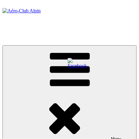
Aller
au
contenu
Aéro-Club Alpin
principal
ÉCOLE DE PILOTAGE & VOLS DECOUVERTE – Aérodrome
de Gap Tallard – Hautes-Alpes
Menu