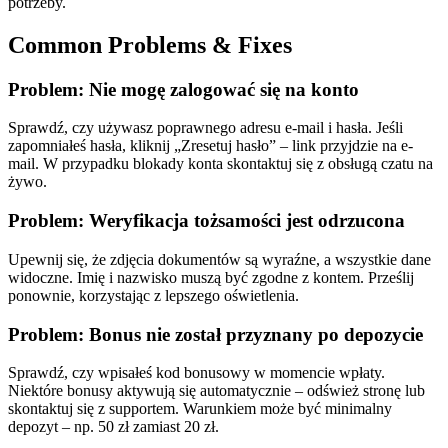
potrzeby.
Common Problems & Fixes
Problem: Nie mogę zalogować się na konto
Sprawdź, czy używasz poprawnego adresu e-mail i hasła. Jeśli
zapomniałeś hasła, kliknij „Zresetuj hasło” – link przyjdzie na e-
mail. W przypadku blokady konta skontaktuj się z obsługą czatu na
żywo.
Problem: Weryfikacja tożsamości jest odrzucona
Upewnij się, że zdjęcia dokumentów są wyraźne, a wszystkie dane
widoczne. Imię i nazwisko muszą być zgodne z kontem. Prześlij
ponownie, korzystając z lepszego oświetlenia.
Problem: Bonus nie został przyznany po depozycie
Sprawdź, czy wpisałeś kod bonusowy w momencie wpłaty.
Niektóre bonusy aktywują się automatycznie – odśwież stronę lub
skontaktuj się z supportem. Warunkiem może być minimalny
depozyt – np. 50 zł zamiast 20 zł.