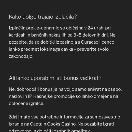
Kako dolgo trajajo izplačila?
Izplačila prek e-denarnic so običajna v 24 urah, pri
karticah in bančnih nakazilih pa 3–5 delovnih dni. Ne
pozabite, da so dobitki iz casinoja s Curacao licenco
lahko predmet lokalnega davka – preverite svojo
zakonodajo.
Ali lahko uporabim isti bonus večkrat?
Ne, dobrodošli bonus je na voljo samo enkrat na osebo,
naslov in IP. Kasnejše promocije so lahko omejene na
določene igralce.
Zdaj imate vse potrebne informacije za samozavestno
igranje na Captain Cooks Casino. Ne pozabite igrati
odgovorno in določiti osebnih omejitev.