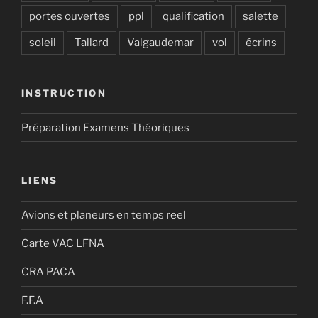
portes ouvertes
ppl
qualification
salette
soleil
Tallard
Valgaudemar
vol
écrins
INSTRUCTION
Préparation Examens Théoriques
LIENS
Avions et planeurs en temps reel
Carte VAC LFNA
CRA PACA
F.F.A