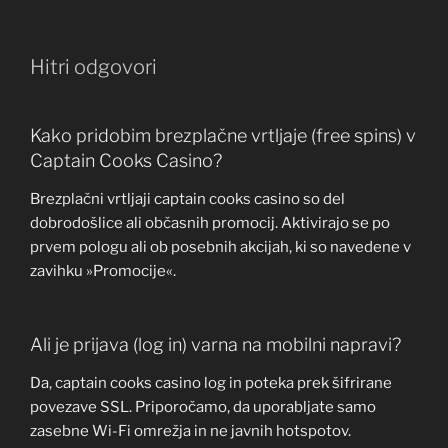
Hitri odgovori
Kako pridobim brezplačne vrtljaje (free spins) v
Captain Cooks Casino?
Brezplačni vrtljaji captain cooks casino so del
dobrodošlice ali občasnih promocij. Aktivirajo se po
prvem pologu ali ob posebnih akcijah, ki so navedene v
zavihku »Promocije«.
Ali je prijava (log in) varna na mobilni napravi?
Da, captain cooks casino log in poteka prek šifrirane
povezave SSL. Priporočamo, da uporabljate samo
zasebne Wi-Fi omrežja in ne javnih hotspotov.