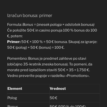
Izračun bonusa: primer
Formula:
Bonus = (znesek pologa × odstotek bonusa)
Če položite 50 € in casino ponuja 100 % bonus do 100
€, potem:
Primer:
50 € × 100 % = 50 € bonusa. Skupaj za igranje:
50 € (polog) + 50 € (bonus) = 100 €.
Pomembno: Bonus je predmet zahteve po stavi
(običajno 35-kratnik zneska bonusa). To pomeni, da
morate pred izplačilom staviti 50 € × 35 = 1.750 €.
Vedno preverite pogoje v razdelku »Promotions«.
Element
Vrednost
Polog
50 €
Bonus
50 € (100 % do 100 €)