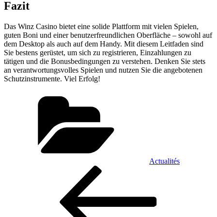
Fazit
Das Winz Casino bietet eine solide Plattform mit vielen Spielen,
guten Boni und einer benutzerfreundlichen Oberfläche – sowohl auf
dem Desktop als auch auf dem Handy. Mit diesem Leitfaden sind
Sie bestens gerüstet, um sich zu registrieren, Einzahlungen zu
tätigen und die Bonusbedingungen zu verstehen. Denken Sie stets
an verantwortungsvolles Spielen und nutzen Sie die angebotenen
Schutzinstrumente. Viel Erfolg!
Catégories
Actualités
Navigation
Article
précédent
de
l’article