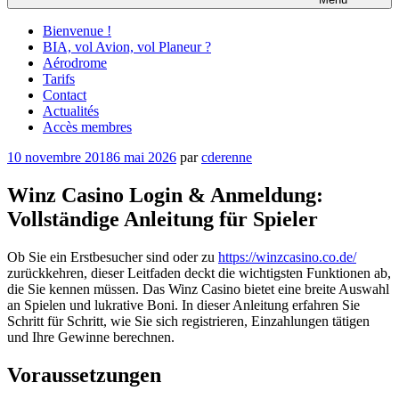
Bienvenue !
BIA, vol Avion, vol Planeur ?
Aérodrome
Tarifs
Contact
Actualités
Accès membres
Publié
10 novembre 2018
6 mai 2026
par
cderenne
le
Winz Casino Login & Anmeldung:
Vollständige Anleitung für Spieler
Ob Sie ein Erstbesucher sind oder zu
https://winzcasino.co.de/
zurückkehren, dieser Leitfaden deckt die wichtigsten Funktionen ab,
die Sie kennen müssen. Das Winz Casino bietet eine breite Auswahl
an Spielen und lukrative Boni. In dieser Anleitung erfahren Sie
Schritt für Schritt, wie Sie sich registrieren, Einzahlungen tätigen
und Ihre Gewinne berechnen.
Voraussetzungen