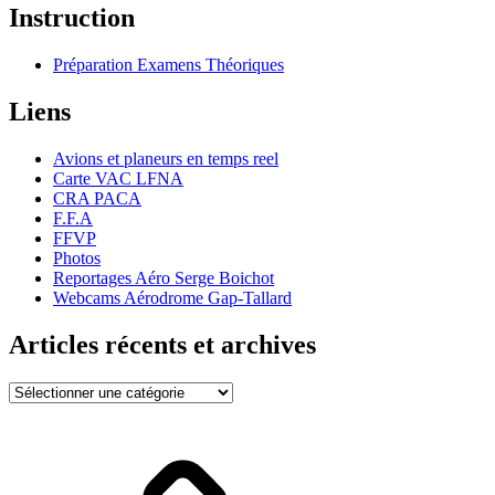
Instruction
Préparation Examens Théoriques
Liens
Avions et planeurs en temps reel
Carte VAC LFNA
CRA PACA
F.F.A
FFVP
Photos
Reportages Aéro Serge Boichot
Webcams Aérodrome Gap-Tallard
Articles récents et archives
Articles
récents
et
archives
Bienvenue
!