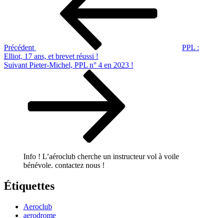
l’article
Précédent
PPL :
Elliot, 17 ans, et brevet réussi !
Article
Suivant
Pieter-Michel, PPL n° 4 en 2023 !
suivant
Info ! L’aéroclub cherche un instructeur vol à voile
bénévole. contactez nous !
Étiquettes
Aeroclub
aerodrome