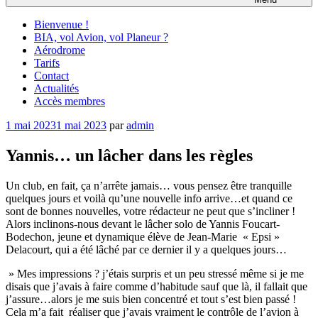
Bienvenue !
BIA, vol Avion, vol Planeur ?
Aérodrome
Tarifs
Contact
Actualités
Accès membres
Publié
1 mai 2023
1 mai 2023
par
admin
le
Yannis… un lâcher dans les règles
Un club, en fait, ça n’arrête jamais… vous pensez être tranquille
quelques jours et voilà qu’une nouvelle info arrive…et quand ce
sont de bonnes nouvelles, votre rédacteur ne peut que s’incliner !
Alors inclinons-nous devant le lâcher solo de Yannis Foucart-
Bodechon, jeune et dynamique élève de Jean-Marie « Epsi »
Delacourt, qui a été lâché par ce dernier il y a quelques jours…
» Mes impressions ? j’étais surpris et un peu stressé même si je me
disais que j’avais à faire comme d’habitude sauf que là, il fallait que
j’assure…alors je me suis bien concentré et tout s’est bien passé !
Cela m’a fait réaliser que j’avais vraiment le contrôle de l’avion à