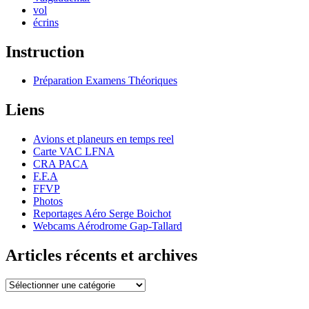
vol
écrins
Instruction
Préparation Examens Théoriques
Liens
Avions et planeurs en temps reel
Carte VAC LFNA
CRA PACA
F.F.A
FFVP
Photos
Reportages Aéro Serge Boichot
Webcams Aérodrome Gap-Tallard
Articles récents et archives
Articles
récents
et