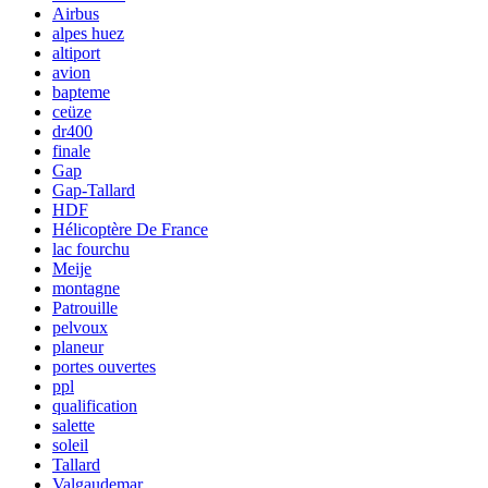
Airbus
alpes huez
altiport
avion
bapteme
ceüze
dr400
finale
Gap
Gap-Tallard
HDF
Hélicoptère De France
lac fourchu
Meije
montagne
Patrouille
pelvoux
planeur
portes ouvertes
ppl
qualification
salette
soleil
Tallard
Valgaudemar