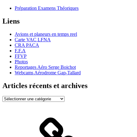
Préparation Examens Théoriques
Liens
Avions et planeurs en temps reel
Carte VAC LFNA
CRA PACA
F.F.A
FFVP
Photos
Reportages Aéro Serge Boichot
Webcams Aérodrome Gap-Tallard
Articles récents et archives
Articles
récents
et
archives
Bienvenue
!