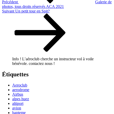
Précédent
Galerie de
photos, tous droits réservés ACA 2021
Article
Suivant
Un petit tour en Spit?
suivant
Info ! L’aéroclub cherche un instructeur vol à voile
bénévole. contactez nous !
Étiquettes
Aeroclub
aerodrome
Airbus
alpes huez
altiport
avion
bapteme