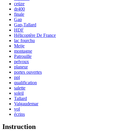
ceüze
dr400
finale
Gap
Gap-Tallard
HDF
Hélicoptère De France
lac fourchu
Meije
montagne
Patrouille
pelvoux
planeur
portes ouvertes
ppl
qualification
salette
soleil
Tallard
Valgaudemar
vol
écrins
Instruction