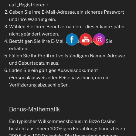
auf „Registrieren ».
Geben Sie Ihre E-Mail-Adresse, ein sicheres Passwort
und Ihre Währung ein.
Wählen Sie Ihren Benutzernamen – dieser kann später
nicht geändert werden.
Bestätigen Sie Ihre E-Mail über den Link, den Sie
erhalten.
Füllen Sie Ihr Profil mit vollständigem Namen, Adresse
und Geburtsdatum aus.
Laden Sie ein gültiges Ausweisdokument
(Personalausweis oder Reisepass) hoch, um die
Verifizierung abzuschließen.
Bonus-Mathematik
Ein typischer Willkommensbonus im Bizzo Casino
besteht aus einem 100%igen Einzahlungsbonus bis zu
200 € plus 100 Freispiele. Die Umsatzbedingungen