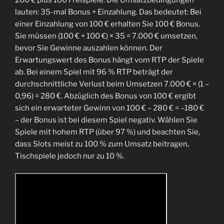
lauten: 35-mal Bonus + Einzahlung. Das bedeutet: Bei
einer Einzahlung von 100 € erhalten Sie 100 € Bonus.
Sie müssen (100 € + 100 €) × 35 = 7.000 € umsetzen,
bevor Sie Gewinne auszahlen können. Der
Erwartungswert des Bonus hängt vom RTP der Spiele
ab. Bei einem Spiel mit 96 % RTP beträgt der
durchschnittliche Verlust beim Umsetzen 7.000 € × (1 –
0,96) = 280 €. Abzüglich des Bonus von 100 € ergibt
sich ein erwarteter Gewinn von 100 € – 280 € = –180 €
– der Bonus ist bei diesem Spiel negativ. Wählen Sie
Spiele mit hohem RTP (über 97 %) und beachten Sie,
dass Slots meist zu 100 % zum Umsatz beitragen,
Tischspiele jedoch nur zu 10 %.