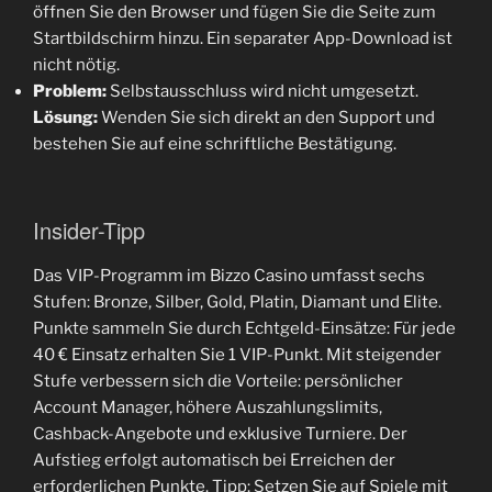
öffnen Sie den Browser und fügen Sie die Seite zum
Startbildschirm hinzu. Ein separater App-Download ist
nicht nötig.
Problem:
Selbstausschluss wird nicht umgesetzt.
Lösung:
Wenden Sie sich direkt an den Support und
bestehen Sie auf eine schriftliche Bestätigung.
Insider-Tipp
Das VIP-Programm im Bizzo Casino umfasst sechs
Stufen: Bronze, Silber, Gold, Platin, Diamant und Elite.
Punkte sammeln Sie durch Echtgeld-Einsätze: Für jede
40 € Einsatz erhalten Sie 1 VIP-Punkt. Mit steigender
Stufe verbessern sich die Vorteile: persönlicher
Account Manager, höhere Auszahlungslimits,
Cashback-Angebote und exklusive Turniere. Der
Aufstieg erfolgt automatisch bei Erreichen der
erforderlichen Punkte. Tipp: Setzen Sie auf Spiele mit