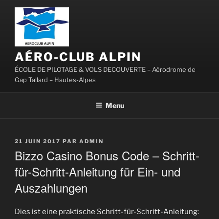
Aller
au
contenu
principal
AÉRO-CLUB ALPIN
ÉCOLE DE PILOTAGE & VOLS DECOUVERTE – Aérodrome de
Gap Tallard – Hautes-Alpes
Menu
PUBLIÉ
21 JUIN 2017
PAR
ADMIN
LE
Bizzo Casino Bonus Code – Schritt-
für-Schritt-Anleitung für Ein- und
Auszahlungen
Dies ist eine praktische Schritt-für-Schritt-Anleitung: