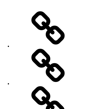
récents
et
archives
Bienvenue
!
BIA,
vol
Avion,
vol
Planeur
?
Aérodrome