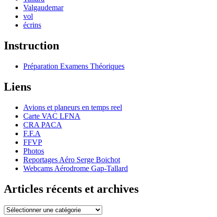
Valgaudemar
vol
écrins
Instruction
Préparation Examens Théoriques
Liens
Avions et planeurs en temps reel
Carte VAC LFNA
CRA PACA
F.F.A
FFVP
Photos
Reportages Aéro Serge Boichot
Webcams Aérodrome Gap-Tallard
Articles récents et archives
Articles