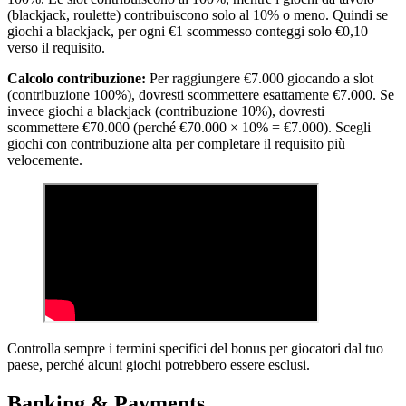
(blackjack, roulette) contribuiscono solo al 10% o meno. Quindi se
giochi a blackjack, per ogni €1 scommesso conteggi solo €0,10
verso il requisito.
Calcolo contribuzione:
Per raggiungere €7.000 giocando a slot
(contribuzione 100%), dovresti scommettere esattamente €7.000. Se
invece giochi a blackjack (contribuzione 10%), dovresti
scommettere €70.000 (perché €70.000 × 10% = €7.000). Scegli
giochi con contribuzione alta per completare il requisito più
velocemente.
Controlla sempre i termini specifici del bonus per giocatori dal tuo
paese, perché alcuni giochi potrebbero essere esclusi.
Banking & Payments