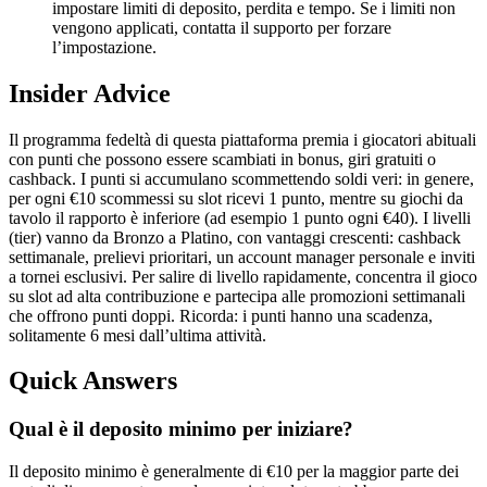
impostare limiti di deposito, perdita e tempo. Se i limiti non
vengono applicati, contatta il supporto per forzare
l’impostazione.
Insider Advice
Il programma fedeltà di questa piattaforma premia i giocatori abituali
con punti che possono essere scambiati in bonus, giri gratuiti o
cashback. I punti si accumulano scommettendo soldi veri: in genere,
per ogni €10 scommessi su slot ricevi 1 punto, mentre su giochi da
tavolo il rapporto è inferiore (ad esempio 1 punto ogni €40). I livelli
(tier) vanno da Bronzo a Platino, con vantaggi crescenti: cashback
settimanale, prelievi prioritari, un account manager personale e inviti
a tornei esclusivi. Per salire di livello rapidamente, concentra il gioco
su slot ad alta contribuzione e partecipa alle promozioni settimanali
che offrono punti doppi. Ricorda: i punti hanno una scadenza,
solitamente 6 mesi dall’ultima attività.
Quick Answers
Qual è il deposito minimo per iniziare?
Il deposito minimo è generalmente di €10 per la maggior parte dei