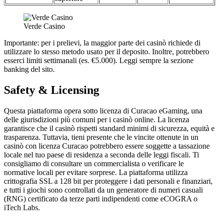
Verde Casino
Importante: per i prelievi, la maggior parte dei casinò richiede di
utilizzare lo stesso metodo usato per il deposito. Inoltre, potrebbero
esserci limiti settimanali (es. €5.000). Leggi sempre la sezione
banking del sito.
Safety & Licensing
Questa piattaforma opera sotto licenza di Curacao eGaming, una
delle giurisdizioni più comuni per i casinò online. La licenza
garantisce che il casinò rispetti standard minimi di sicurezza, equità e
trasparenza. Tuttavia, tieni presente che le vincite ottenute in un
casinò con licenza Curacao potrebbero essere soggette a tassazione
locale nel tuo paese di residenza a seconda delle leggi fiscali. Ti
consigliamo di consultare un commercialista o verificare le
normative locali per evitare sorprese. La piattaforma utilizza
crittografia SSL a 128 bit per proteggere i dati personali e finanziari,
e tutti i giochi sono controllati da un generatore di numeri casuali
(RNG) certificato da terze parti indipendenti come eCOGRA o
iTech Labs.