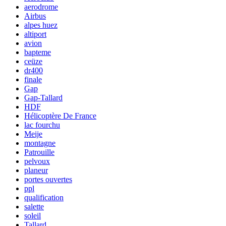
aerodrome
Airbus
alpes huez
altiport
avion
bapteme
ceüze
dr400
finale
Gap
Gap-Tallard
HDF
Hélicoptère De France
lac fourchu
Meije
montagne
Patrouille
pelvoux
planeur
portes ouvertes
ppl
qualification
salette
soleil
Tallard