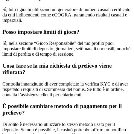
Sì, tutti i giochi utilizzano un generatore di numeri casuali certificato
da enti indipendenti come eCOGRA, garantendo risultati casuali e
imparziali.
Posso impostare limiti di gioco?
Sì, nella sezione “Gioco Responsabile” del tuo profilo puoi
impostare limiti di deposito giornalieri, settimanali o mensili, nonché
limiti di perdita e di tempo di sessione.
Cosa fare se la mia richiesta di prelievo viene
rifiutata?
Controlla innanzitutto di aver completato la verifica KYC e di aver
rispettato i requisiti di scommessa del bonus. Se tutto è in ordine,
contatta l’assistenza clienti per chiarimenti.
È possibile cambiare metodo di pagamento per il
prelievo?
Di solito è necessario utilizzare lo stesso metodo usato per il
deposito. Se non è possibile, il casinò potrebbe offrire un bonifico