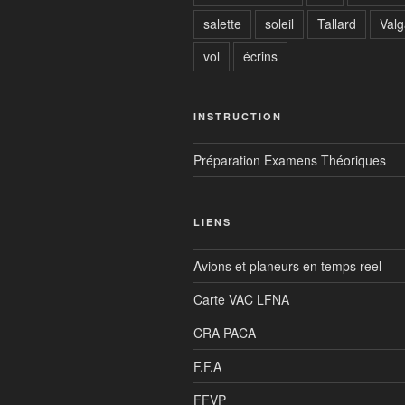
salette
soleil
Tallard
Val
vol
écrins
INSTRUCTION
Préparation Examens Théoriques
LIENS
Avions et planeurs en temps reel
Carte VAC LFNA
CRA PACA
F.F.A
FFVP