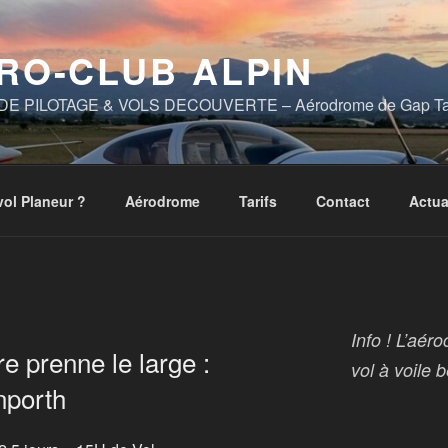
RO-CLUB ALPIN
E PILOTAGE & VOLS DECOUVERTE – Aérodrome de Gap Tall
vol Planeur ?
Aérodrome
Tarifs
Contact
Actua
Info ! L’aér
re prenne le large :
vol à voile 
nporth