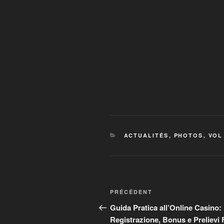
CATÉGORIES
ACTUALITÉS
,
PHOTOS
,
VOL
Navigation
Article
PRÉCÉDENT
de
précédent
Guida Pratica all’Online Casino:
Registrazione, Bonus e Prelievi F