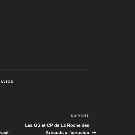
 AVION
Article
SUIVANT
suivant
Les GS et CP de La Roche des
acili
Arnauds à l’aeroclub