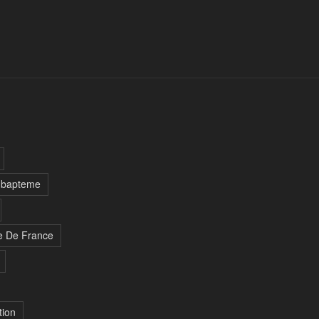
bapteme
re De France
tion