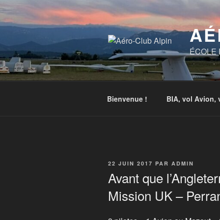
Aller
au
AÉ
contenu
principal
ÉCOLE D
Bienvenue !
BIA, vol Avion, 
PUBLIÉ
22 JUIN 2017
PAR
ADMIN
LE
Avant que l’Angleter
Mission UK – Perra