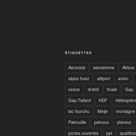
l’article
ÉTIQUETTES
Aeroclub
aerodrome
Airbus
alpes huez
altiport
avion
ceüze
dr400
finale
Gap
Gap-Tallard
HDF
Hélicoptè
lac fourchu
Meije
montagne
Patrouille
pelvoux
planeur
portes ouvertes
ppl
qualifica