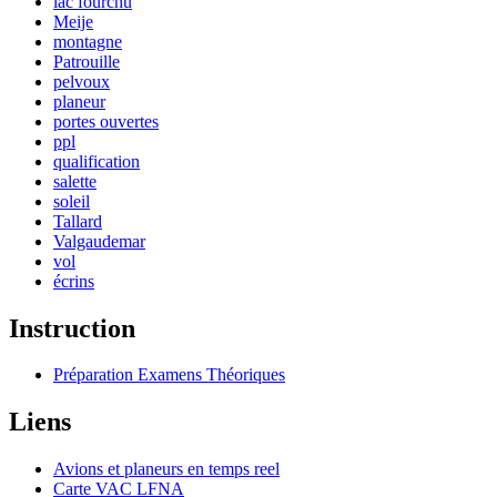
lac fourchu
Meije
montagne
Patrouille
pelvoux
planeur
portes ouvertes
ppl
qualification
salette
soleil
Tallard
Valgaudemar
vol
écrins
Instruction
Préparation Examens Théoriques
Liens
Avions et planeurs en temps reel
Carte VAC LFNA