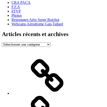
CRA PACA
F.F.A
FFVP
Photos
Reportages Aéro Serge Boichot
Webcams Aérodrome Gap-Tallard
Articles récents et archives
Articles
récents
et
archives
Bienvenue
!
BIA,
vol
Avion,