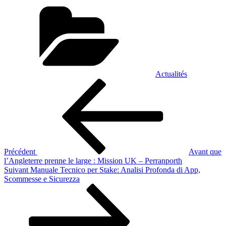
Catégories
Actualités
Navigation
Article
précédent
de
l’article
Précédent
Avant que
l’Angleterre prenne le large : Mission UK – Perranporth
Article
Suivant
Manuale Tecnico per Stake: Analisi Profonda di App,
suivant
Scommesse e Sicurezza