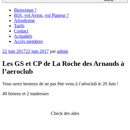
Bienvenue !
BIA, vol Avion, vol Planeur ?
Aérodrome
Tarifs
Contact
Actualités
Accès membres
Publié
22 juin 2017
22 juin 2017
par
admin
le
Les GS et CP de La Roche des Arnauds à
l’aeroclub
Vous serez heureux de ne pas être venu à l’aéroclub le 20 Juin !
40 furieux et 2 maitresses
Check des ailes