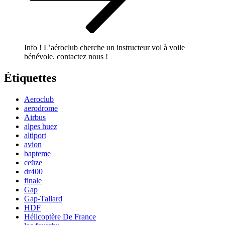
Info ! L’aéroclub cherche un instructeur vol à voile
bénévole. contactez nous !
Étiquettes
Aeroclub
aerodrome
Airbus
alpes huez
altiport
avion
bapteme
ceüze
dr400
finale
Gap
Gap-Tallard
HDF
Hélicoptère De France