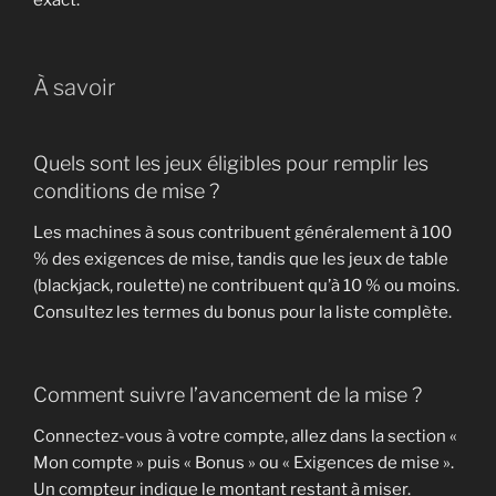
exact.
À savoir
Quels sont les jeux éligibles pour remplir les
conditions de mise ?
Les machines à sous contribuent généralement à 100
% des exigences de mise, tandis que les jeux de table
(blackjack, roulette) ne contribuent qu’à 10 % ou moins.
Consultez les termes du bonus pour la liste complète.
Comment suivre l’avancement de la mise ?
Connectez-vous à votre compte, allez dans la section «
Mon compte » puis « Bonus » ou « Exigences de mise ».
Un compteur indique le montant restant à miser.