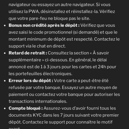
navigateur ou essayez un autre navigateur. Si vous
utilisez la PWA, désinstallez et réinstallez-la. Vérifiez
que votre pare-feu ne bloque pas le site.
Bonus non crédité après le dépôt :
Vérifiez que vous
avez saisi le code promotionnel (si demandé) et que le
montant minimum de dépôt est respecté. Contactez le
support via le chat en direct.
Retard de retrait :
Consultez la section « À savoir
supplémentaire » ci-dessous. En général, le délai
annoncé est de 1 à 3 jours pour les cartes et 24h pour
les portefeuilles électroniques.
Erreur lors du dépôt :
Votre carte a peut-être été
refusée par votre banque. Essayez un autre moyen de
paiement ou contactez votre banque pour autoriser les
transactions internationales.
Compte bloqué :
Assurez-vous d’avoir fourni tous les
documents KYC dans les 7 jours suivant votre premier
dépôt. Contactez le support pour connaître le motif