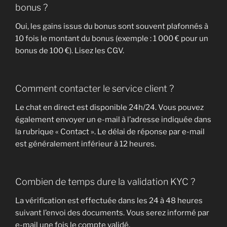
bonus ?
Oui, les gains issus du bonus sont souvent plafonnés à
10 fois le montant du bonus (exemple : 1 000 € pour un
bonus de 100 €). Lisez les CGV.
Comment contacter le service client ?
Le chat en direct est disponible 24h/24. Vous pouvez
également envoyer un e-mail à l’adresse indiquée dans
la rubrique « Contact ». Le délai de réponse par e-mail
est généralement inférieur à 12 heures.
Combien de temps dure la validation KYC ?
La vérification est effectuée dans les 24 à 48 heures
suivant l’envoi des documents. Vous serez informé par
e-mail une fois le compte validé.