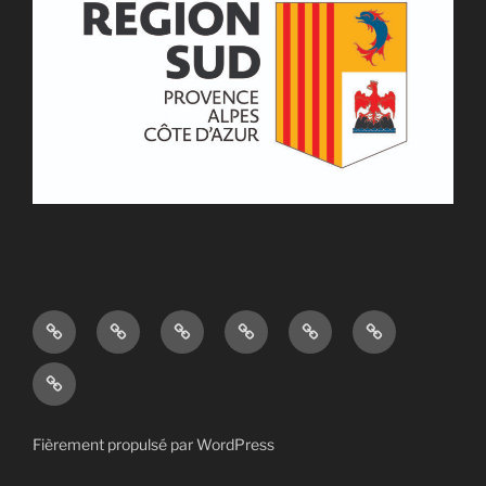
Bienvenue
BIA,
Aérodrome
Tarifs
Contact
Actualités
!
vol
Accès
Avion,
membres
vol
Planeur
Fièrement propulsé par WordPress
?