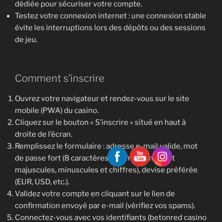
dédiée pour sécuriser votre compte.
Testez votre connexion internet : une connexion stable
évite les interruptions lors des dépôts ou des sessions
de jeu.
Comment s’inscrire
Ouvrez votre navigateur et rendez-vous sur le site
mobile (PWA) du casino.
Cliquez sur le bouton « S’inscrire » situé en haut à
droite de l’écran.
Remplissez le formulaire : adresse e-mail valide, mot
de passe fort (8 caractères minimum, incluant
majuscules, minuscules et chiffres), devise préférée
(EUR, USD, etc.).
Validez votre compte en cliquant sur le lien de
confirmation envoyé par e-mail (vérifiez vos spams).
Connectez-vous avec vos identifiants (betonred casino