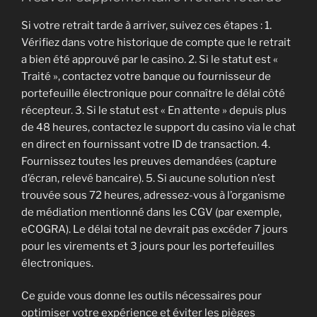
Si votre retrait tarde à arriver, suivez ces étapes : 1.
Vérifiez dans votre historique de compte que le retrait
a bien été approuvé par le casino. 2. Si le statut est «
Traité », contactez votre banque ou fournisseur de
portefeuille électronique pour connaître le délai côté
récepteur. 3. Si le statut est « En attente » depuis plus
de 48 heures, contactez le support du casino via le chat
en direct en fournissant votre ID de transaction. 4.
Fournissez toutes les preuves demandées (capture
d’écran, relevé bancaire). 5. Si aucune solution n’est
trouvée sous 72 heures, adressez-vous à l’organisme
de médiation mentionné dans les CGV (par exemple,
eCOGRA). Le délai total ne devrait pas excéder 7 jours
pour les virements et 3 jours pour les portefeuilles
électroniques.
Ce guide vous donne les outils nécessaires pour
optimiser votre expérience et éviter les pièges