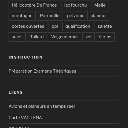
Hélicoptère De France
lac fourchu
Meije
montagne
Patrouille
pelvoux
planeur
portes ouvertes
ppl
qualification
salette
soleil
Tallard
Valgaudemar
vol
écrins
INSTRUCTION
Préparation Examens Théoriques
LIENS
Avions et planeurs en temps reel
Carte VAC LFNA