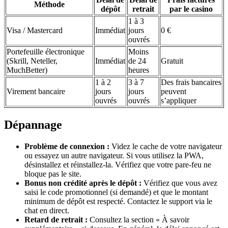
Méthode
dépôt
retrait
par le casino
1 à 3
Visa / Mastercard
Immédiat
jours
0 €
ouvrés
Portefeuille électronique
Moins
(Skrill, Neteller,
Immédiat
de 24
Gratuit
MuchBetter)
heures
1 à 2
3 à 7
Des frais bancaires
Virement bancaire
jours
jours
peuvent
ouvrés
ouvrés
s’appliquer
Dépannage
Problème de connexion :
Videz le cache de votre navigateur
ou essayez un autre navigateur. Si vous utilisez la PWA,
désinstallez et réinstallez-la. Vérifiez que votre pare-feu ne
bloque pas le site.
Bonus non crédité après le dépôt :
Vérifiez que vous avez
saisi le code promotionnel (si demandé) et que le montant
minimum de dépôt est respecté. Contactez le support via le
chat en direct.
Retard de retrait :
Consultez la section « À savoir