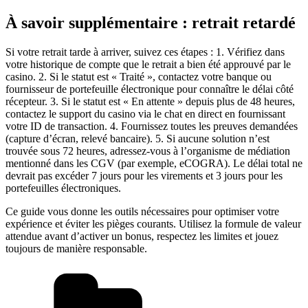
À savoir supplémentaire : retrait retardé
Si votre retrait tarde à arriver, suivez ces étapes : 1. Vérifiez dans
votre historique de compte que le retrait a bien été approuvé par le
casino. 2. Si le statut est « Traité », contactez votre banque ou
fournisseur de portefeuille électronique pour connaître le délai côté
récepteur. 3. Si le statut est « En attente » depuis plus de 48 heures,
contactez le support du casino via le chat en direct en fournissant
votre ID de transaction. 4. Fournissez toutes les preuves demandées
(capture d’écran, relevé bancaire). 5. Si aucune solution n’est
trouvée sous 72 heures, adressez-vous à l’organisme de médiation
mentionné dans les CGV (par exemple, eCOGRA). Le délai total ne
devrait pas excéder 7 jours pour les virements et 3 jours pour les
portefeuilles électroniques.
Ce guide vous donne les outils nécessaires pour optimiser votre
expérience et éviter les pièges courants. Utilisez la formule de valeur
attendue avant d’activer un bonus, respectez les limites et jouez
toujours de manière responsable.
Catégories