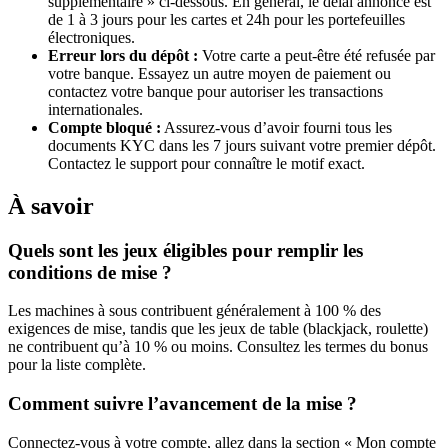
supplémentaire » ci-dessous. En général, le délai annoncé est
de 1 à 3 jours pour les cartes et 24h pour les portefeuilles
électroniques.
Erreur lors du dépôt :
Votre carte a peut-être été refusée par
votre banque. Essayez un autre moyen de paiement ou
contactez votre banque pour autoriser les transactions
internationales.
Compte bloqué :
Assurez-vous d’avoir fourni tous les
documents KYC dans les 7 jours suivant votre premier dépôt.
Contactez le support pour connaître le motif exact.
À savoir
Quels sont les jeux éligibles pour remplir les
conditions de mise ?
Les machines à sous contribuent généralement à 100 % des
exigences de mise, tandis que les jeux de table (blackjack, roulette)
ne contribuent qu’à 10 % ou moins. Consultez les termes du bonus
pour la liste complète.
Comment suivre l’avancement de la mise ?
Connectez-vous à votre compte, allez dans la section « Mon compte