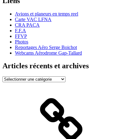
Liens
Avions et planeurs en temps reel
Carte VAC LFNA
CRA PACA
F.F.A
FFVP
Photos
Reportages Aéro Serge Boichot
Webcams Aérodrome Gap-Tallard
Articles récents et archives
Articles
récents
et
archives
Bienvenue
!