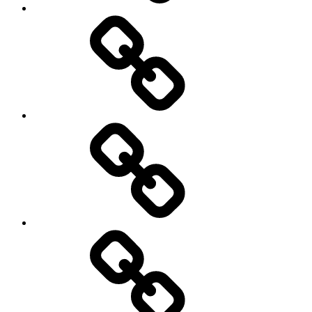
BIA,
vol
Avion,
vol
Planeur
?
Aérodrome
Tarifs