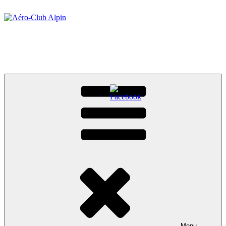
Aller
au
contenu
Aéro-Club Alpin
principal
ÉCOLE DE PILOTAGE & VOLS DECOUVERTE – Aérodrome
de Gap Tallard – Hautes-Alpes
Menu