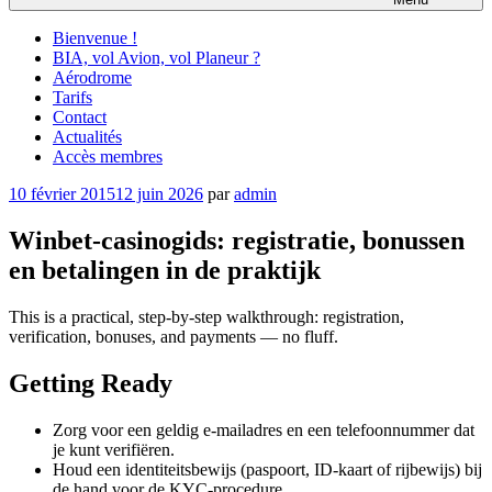
Bienvenue !
BIA, vol Avion, vol Planeur ?
Aérodrome
Tarifs
Contact
Actualités
Accès membres
Publié
10 février 2015
12 juin 2026
par
admin
le
Winbet-casinogids: registratie, bonussen
en betalingen in de praktijk
This is a practical, step-by-step walkthrough: registration,
verification, bonuses, and payments — no fluff.
Getting Ready
Zorg voor een geldig e‑mailadres en een telefoonnummer dat
je kunt verifiëren.
Houd een identiteitsbewijs (paspoort, ID‑kaart of rijbewijs) bij
de hand voor de KYC‑procedure.