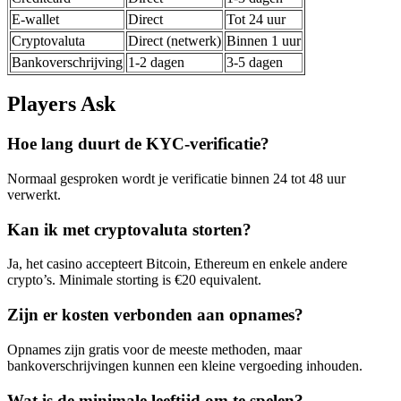
E‑wallet
Direct
Tot 24 uur
Cryptovaluta
Direct (netwerk)
Binnen 1 uur
Bankoverschrijving
1-2 dagen
3-5 dagen
Players Ask
Hoe lang duurt de KYC‑verificatie?
Normaal gesproken wordt je verificatie binnen 24 tot 48 uur
verwerkt.
Kan ik met cryptovaluta storten?
Ja, het casino accepteert Bitcoin, Ethereum en enkele andere
crypto’s. Minimale storting is €20 equivalent.
Zijn er kosten verbonden aan opnames?
Opnames zijn gratis voor de meeste methoden, maar
bankoverschrijvingen kunnen een kleine vergoeding inhouden.
Wat is de minimale leeftijd om te spelen?